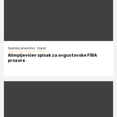
Svjetsko prvenstvo
Vijesti
Alimpijevićev spisak za avgustovske FIBA
prozore