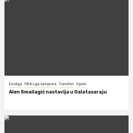
Evroliga
FIBA Liga šampiona
Transferi
Vijesti
Alen Smailagić nastavlja u Galatasaraju