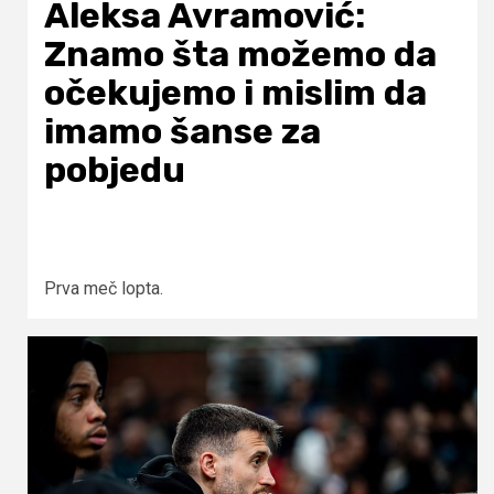
Aleksa Avramović:
Znamo šta možemo da
očekujemo i mislim da
imamo šanse za
pobjedu
Prva meč lopta.