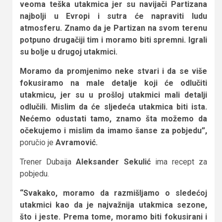
veoma teška utakmica jer su navijači Partizana
najbolji u Evropi i sutra će napraviti ludu
atmosferu. Znamo da je Partizan na svom terenu
potpuno drugačiji tim i moramo biti spremni. Igrali
su bolje u drugoj utakmici.
Moramo da promjenimo neke stvari i da se više
fokusiramo na male detalje koji će odlučiti
utakmicu, jer su u prošloj utakmici mali detalji
odlučili. Mislim da će sljedeća utakmica biti ista.
Nećemo odustati tamo, znamo šta možemo da
očekujemo i mislim da imamo šanse za pobjedu”,
poručio je
Avramović.
Trener Dubaija
Aleksander Sekulić
ima recept za
pobjedu.
“Svakako, moramo da razmišljamo o sledećoj
utakmici kao da je najvažnija utakmica sezone,
što i jeste. Prema tome, moramo biti fokusirani i