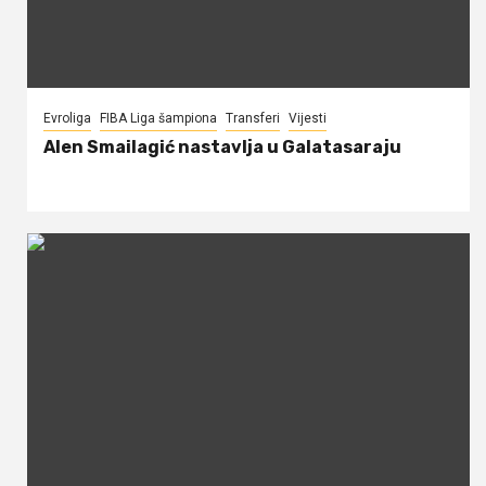
Evroliga
FIBA Liga šampiona
Transferi
Vijesti
Alen Smailagić nastavlja u Galatasaraju