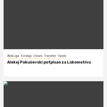
ABA Liga
Evroliga
Ostalo
Transferi
Vijesti
Alekej Pokuševski potpisao za Lokomotivu