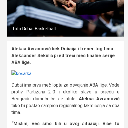
foto:Dubai Basketball
Aleksa Avramović bek Dubaija i trener tog tima
Aleksander Sekulić pred treći meč finalne serije
ABA lige.
Dubai ima prvu meč loptu za osvajanje ABA lige. Vode
protiv Partizana 2-0 i ukoliko slave u srijedu u
Beogradu domoći će se titule.
Aleksa Avramović
tako bi postao šampion regionalnog takmičenja sa oba
tima.
“Mislim, već smo bili u ovoj situaciji. Biće to