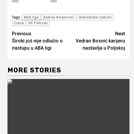
ABA liga
Aleksa Avramović
Aleksander Sekulić
Tags:
Dubai
KK Partizan
Continue
Previous
Next
Široki još nije odlučio o
Vedran Bosnić karijeru
Reading
nastupu u ABA ligi
nastavlja u Poljskoj
MORE STORIES