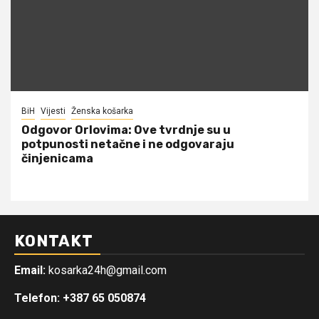
BiH
Vijesti
Ženska košarka
Odgovor Orlovima: ​Ove tvrdnje su u
potpunosti netačne i ne odgovaraju
činjenicama
KONTAKT
Email:
kosarka24h@gmail.com
Telefon: +387 65 050874