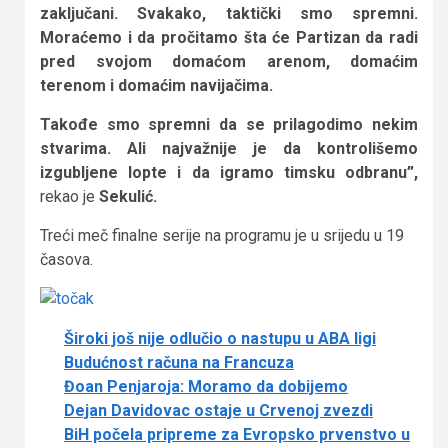
zaključani. Svakako, taktički smo spremni.
Moraćemo i da pročitamo šta će Partizan da radi
pred svojom domaćom arenom, domaćim
terenom i domaćim navijačima.
Takođe smo spremni da se prilagodimo nekim
stvarima. Ali najvažnije je da kontrolišemo
izgubljene lopte i da igramo timsku odbranu”,
rekao je
Sekulić.
Treći meč finalne serije na programu je u srijedu u 19
časova.
Široki još nije odlučio o nastupu u ABA ligi
Budućnost računa na Francuza
Đoan Penjaroja: Moramo da dobijemo
Dejan Davidovac ostaje u Crvenoj zvezdi
BiH počela pripreme za Evropsko prvenstvo u