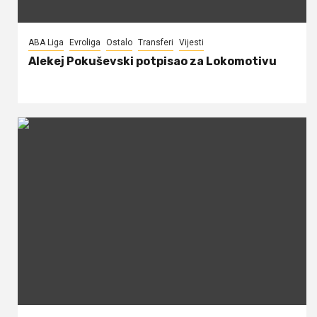
ABA Liga
Evroliga
Ostalo
Transferi
Vijesti
Alekej Pokuševski potpisao za Lokomotivu