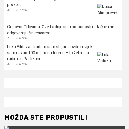
prozore
August 7, 2026
Odgovor Orlovima: ​Ove tvrdnje su u potpunosti netačne i ne
odgovaraju činjenicama
August 6, 2026
Luka Vildoza: Trudom sam stigao dovde i uvijek
sam davao 100 odsto na terenu – to želim da
radim i u Partizanu
August 6, 2026
MOŽDA STE PROPUSTILI