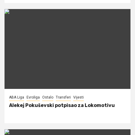
ABA Liga
Evroliga
Ostalo
Transferi
Vijesti
Alekej Pokuševski potpisao za Lokomotivu