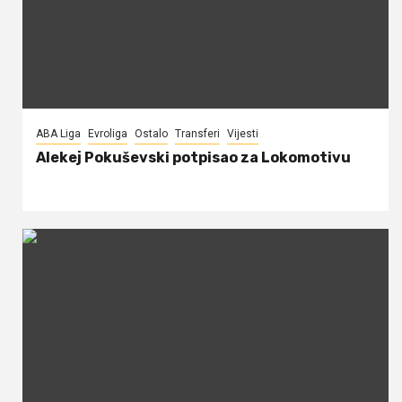
ABA Liga
Evroliga
Ostalo
Transferi
Vijesti
Alekej Pokuševski potpisao za Lokomotivu