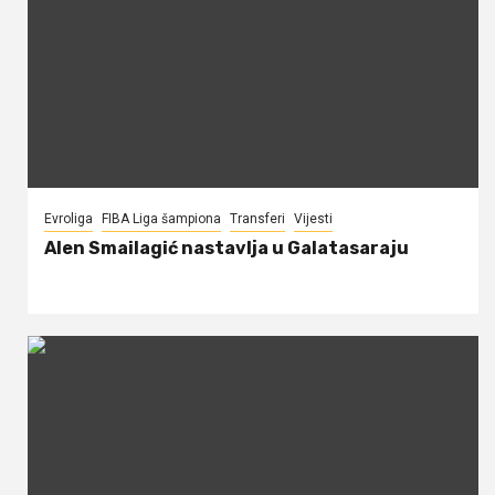
Evroliga
FIBA Liga šampiona
Transferi
Vijesti
Alen Smailagić nastavlja u Galatasaraju