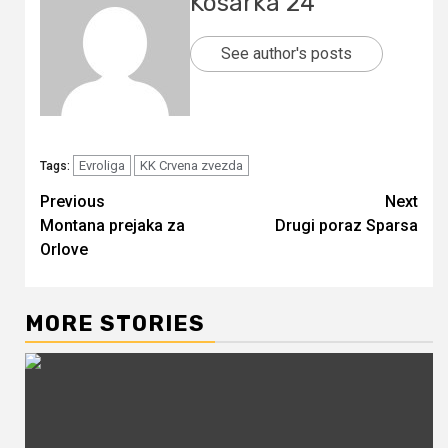
Kosarka 24
See author's posts
Evroliga
KK Crvena zvezda
Tags:
Continue
Previous
Next
Montana prejaka za
Drugi poraz Sparsa
Reading
Orlove
MORE STORIES