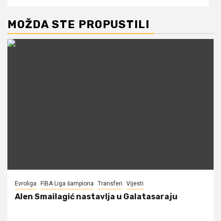
MOŽDA STE PROPUSTILI
Evroliga
FIBA Liga šampiona
Transferi
Vijesti
Alen Smailagić nastavlja u Galatasaraju