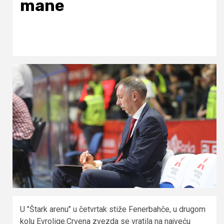
mane
U ’’Štark arenu’’ u četvrtak stiže Fenerbahče, u drugom
kolu Evrolige.Crvena zvezda se vratila na najveću