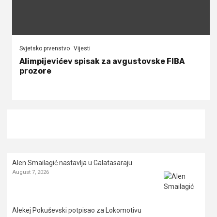
Svjetsko prvenstvo
Vijesti
Alimpijevićev spisak za avgustovske FIBA
prozore
Alen Smailagić nastavlja u Galatasaraju
August 7, 2026
Alekej Pokuševski potpisao za Lokomotivu