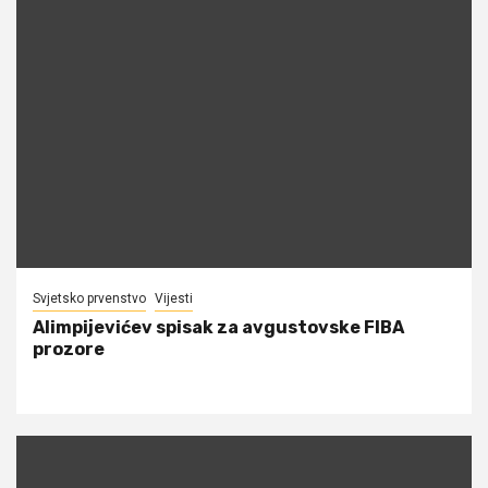
Svjetsko prvenstvo
Vijesti
Alimpijevićev spisak za avgustovske FIBA
prozore