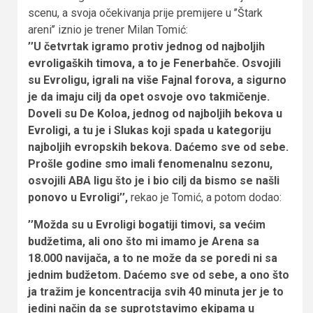
scenu, a svoja očekivanja prije premijere u ’’Štark
areni’’ iznio je trener Milan Tomić:
’’U četvrtak igramo protiv jednog od najboljih
evroligaških timova, a to je Fenerbahče. Osvojili
su Evroligu, igrali na više Fajnal forova, a sigurno
je da imaju cilj da opet osvoje ovo takmičenje.
Doveli su De Koloa, jednog od najboljih bekova u
Evroligi, a tu je i Slukas koji spada u kategoriju
najboljih evropskih bekova. Daćemo sve od sebe.
Prošle godine smo imali fenomenalnu sezonu,
osvojili ABA ligu što je i bio cilj da bismo se našli
ponovo u Evroligi’’,
rekao je Tomić, a potom dodao:
’’Možda su u Evroligi bogatiji timovi, sa većim
budžetima, ali ono što mi imamo je Arena sa
18.000 navijača, a to ne može da se poredi ni sa
jednim budžetom. Daćemo sve od sebe, a ono što
ja tražim je koncentracija svih 40 minuta jer je to
jedini način da se suprotstavimo ekipama u