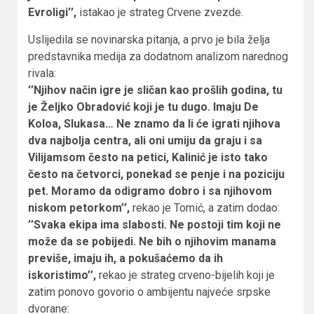
Evroligi’’,
istakao je strateg Crvene zvezde.
Uslijedila se novinarska pitanja, a prvo je bila želja
predstavnika medija za dodatnom analizom narednog
rivala:
’’Njihov način igre je sličan kao prošlih godina, tu
je Željko Obradović koji je tu dugo. Imaju De
Koloa, Slukasa… Ne znamo da li će igrati njihova
dva najbolja centra, ali oni umiju da graju i sa
Vilijamsom često na petici, Kalinić je isto tako
često na četvorci, ponekad se penje i na poziciju
pet. Moramo da odigramo dobro i sa njihovom
niskom petorkom’’,
rekao je Tomić, a zatim dodao:
’’Svaka ekipa ima slabosti. Ne postoji tim koji ne
može da se pobijedi. Ne bih o njihovim manama
previše, imaju ih, a pokušaćemo da ih
iskoristimo’’,
rekao je strateg crveno-bijelih koji je
zatim ponovo govorio o ambijentu najveće srpske
dvorane: