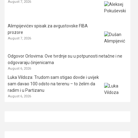
August 7, 2026
Alimpijevićev spisak za avgustovske FIBA
prozore
August 7, 2026
Odgovor Orlovima: ​Ove tvrdnje su u potpunosti netačne i ne
odgovaraju činjenicama
August 6, 2026
Luka Vildoza: Trudom sam stigao dovde i uvijek
sam davao 100 odsto na terenu – to želim da
radim i u Partizanu
August 6, 2026