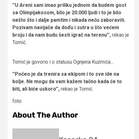
’’U Areni sam imao priliku jednom da budem gost
sa Olimpijakosom, bilo je 20.000 ljudi i to je bilo
nešto što i dalje pamtim i nikada neću zaboraviti.
Pozivam navijače da dođu i sutra u što većem
broju i da nam budu šesti igrač na terenu’’,
rekao je
Tomić.
Tomić je govorio i o statusu Ognjena Kuzmića…
’’Počeo je da trenira sa ekipom i to sve ide na
bolje. Ne mogu da vam kažem tačno kada će to
biti, ali biće uskoro’’,
rekao je Tomić.
foto:
About The Author