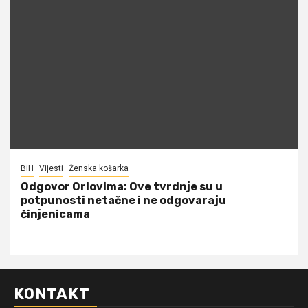
BiH
Vijesti
Ženska košarka
Odgovor Orlovima: ​Ove tvrdnje su u
potpunosti netačne i ne odgovaraju
činjenicama
KONTAKT