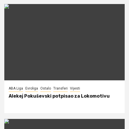
ABA Liga
Evroliga
Ostalo
Transferi
Vijesti
Alekej Pokuševski potpisao za Lokomotivu