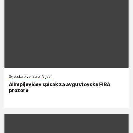
Svjetsko prvenstvo
Vijesti
Alimpijevićev spisak za avgustovske FIBA
prozore