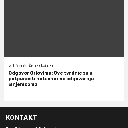
BiH
Vijesti
Ženska košarka
Odgovor Orlovima: ​Ove tvrdnje su u
potpunosti netačne i ne odgovaraju
činjenicama
KONTAKT