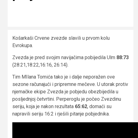
Košarkaši Crvene zvezde slavili u prvom kolu
Evrokupa.
Zvezda je pred svojim navijačima pobijedila Ulm
88:73
(28:21,18:22,16:16, 26:14).
Tim MIlana Tomića tako je i dalje neporažen ove
sezone računajući i pripremne mečeve. U utorak protiv
njemačke ekipe Zvezda je pobjedu obezbijedila u
posljednjoj četvrtini. Perperoglu je počeo Zvezdinu
seriju, koja je nakon rezultata
65:62
, domaći su
napravili seriju 16:2 i rješili pitanje pobjednika.