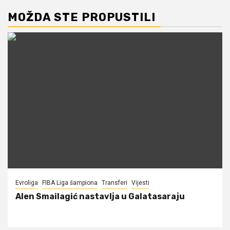
MOŽDA STE PROPUSTILI
Evroliga
FIBA Liga šampiona
Transferi
Vijesti
Alen Smailagić nastavlja u Galatasaraju