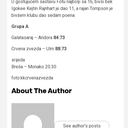
U gostujućem sastavu Fotu najbolji sa 16, bivši bek
Igokee Kejtin Rajnhart je dao 11, a rajan Tompson je
bivšem klubu dao sedam poena.
Grupa A
Galatasaraj – Andora
84:73
Crvena zvezda – Ulm
88:73
srijeda
Breša – Monako 20.30
foto:kkcrvenazvezda
About The Author
See author's posts