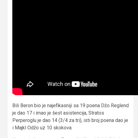
Bili Beron bio je najefikasniji sa 19 poena Džo Reglend
je dao 17 i imao je šest asistencija, Stratos
Perperoglu je dao 14 (3/4 za tri), isti broj poena dao je
i Majkl Odžo uz 10 skokova.