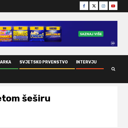
Facebook
Twitter
Instagram
Youtube
ŠARKA
SVJETSKO PRVENSTVO
INTERVJU
etom šeširu