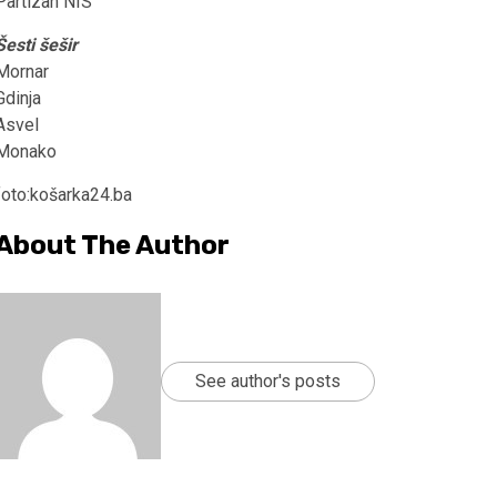
Partizan NIS
Šesti šešir
Mornar
Gdinja
Asvel
Monako
foto:košarka24.ba
About The Author
See author's posts