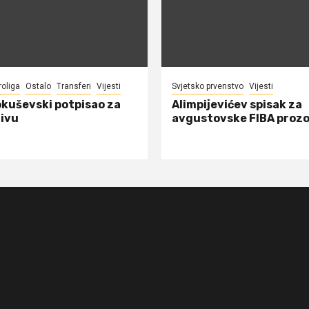
roliga
Ostalo
Transferi
Vijesti
Svjetsko prvenstvo
Vijesti
okuševski potpisao za
Alimpijevićev spisak za
ivu
avgustovske FIBA proz