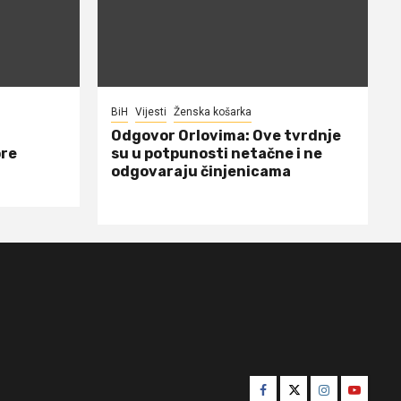
BiH
Vijesti
Ženska košarka
Odgovor Orlovima: ​Ove tvrdnje
ore
su u potpunosti netačne i ne
odgovaraju činjenicama
Facebook
Twitter
Instagram
Youtube