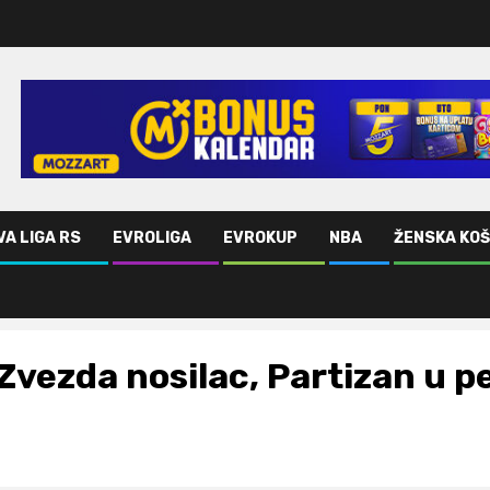
VA LIGA RS
EVROLIGA
EVROKUP
NBA
ŽENSKA KO
Zvezda nosilac, Partizan u p