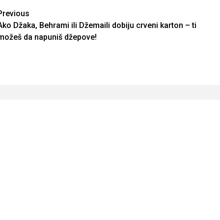
Continue
Previous
Ako Džaka, Behrami ili Džemaili dobiju crveni karton – ti
Reading
možeš da napuniš džepove!