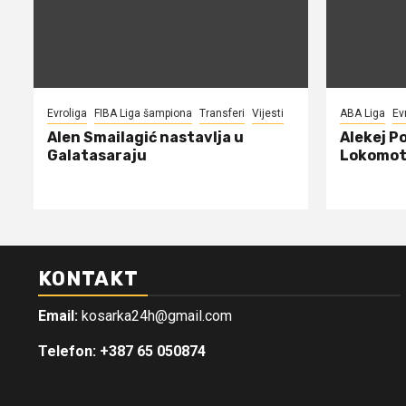
Evroliga
FIBA Liga šampiona
Transferi
Vijesti
ABA Liga
Ev
Alen Smailagić nastavlja u
Alekej P
Galatasaraju
Lokomot
KONTAKT
Email:
kosarka24h@gmail.com
Telefon: +387 65 050874