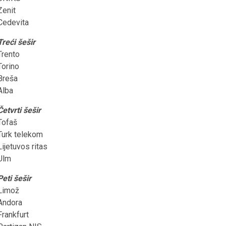
Zenit
Cedevita
Treći šešir
Trento
Torino
Breša
Alba
Četvrti šešir
Tofaš
Turk telekom
Lijetuvos ritas
Ulm
Peti šešir
Limož
Andora
Frankfurt