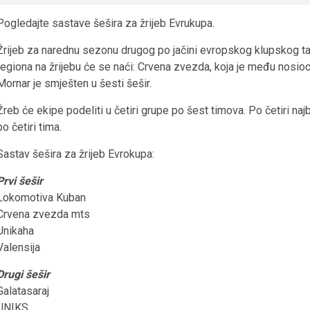
Pogledajte sastave šešira za žrijeb Evrukupa.
Žrijeb za narednu sezonu drugog po jačini evropskog klupskog ta
regiona na žrijebu će se naći: Crvena zvezda, koja je među nosioc
Mornar je smješten u šesti šešir.
Žreb će ekipe podeliti u četiri grupe po šest timova. Po četiri naj
po četiri tima.
Sastav šešira za žrijeb Evrokupa:
Prvi šešir
Lokomotiva Kuban
Crvena zvezda mts
Unikaha
Valensija
Drugi šešir
Galatasaraj
UNIKS