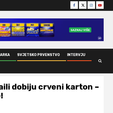
Facebook
Twitter
Instagram
Youtube
ŠARKA
SVJETSKO PRVENSTVO
INTERVJU
ili dobiju crveni karton –
!