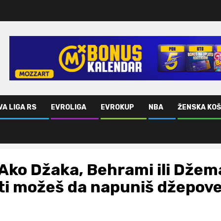
VA LIGA RS
EVROLIGA
EVROKUP
NBA
ŽENSKA KO
eš da napuniš džepove!
Ako Džaka, Behrami ili Džema
ti možeš da napuniš džepove