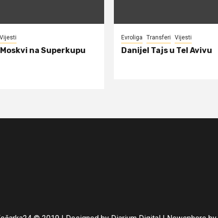
Vijesti
Evroliga
Transferi
Vijesti
 Moskvi na Superkupu
Danijel Tajs u Tel Avivu