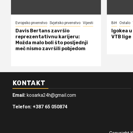
Evropsko prvenstvo
Svjetsko prvenstvo
Vijesti
BiH
Ostalo
Davis Bertans završio
Igokea u
reprezentativnu karijeru:
VTB lige
Možda malo boli što posljednji
meč nismo završili pobjedom
KONTAKT
Email:
kosarka24h@gmail.com
Telefon: +387 65 050874