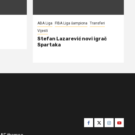
ABA Liga
FIBA Liga šampiona
Transferi
Vijesti
Stefan Lazarević novi igrač
Spartaka
Facebook
Twitter
Instagram
Youtube