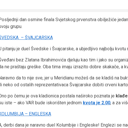
Posljednji dan osmine finala Svjetskog prvenstva obilježiće jedan
svoju grupu.
ŠVEDSKA – ŠVAJCARSKA
U pitanju je duel Švedske i Švajcarske, a ubjedljivo najbolju kvo
Šveđani bez Zlatana Ibrahimovića djeluju kao tim i jako su organ
da ne praštaju greške. Oba tima imaju izrazito dobre skakače, a k
Naravno da to nije sve, jer u Meridianu možeš da se kladiš na buk
ili neko od ostalih reprezentativaca Švajcarske dobiti crveni kart
Ono po čemu je ova kladionica postala naširoko poznata je
klađe
su iste – ako VAR bude iskorišten jednom
kvota je 2.00
, a za vi
KOLUMBIJA – ENGLESKA
A, derbi dana je naravno duel Kolumbije i Engleske! Englezi se na