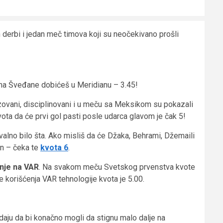
 derbi i jedan meč timova koji su neočekivano prošli
tu na Šveđane dobićeš u Meridianu – 3.45!
izovani, disciplinovani i u meču sa Meksikom su pokazali
vota da će prvi gol pasti posle udarca glavom je čak 5!
valno bilo šta. Ako misliš da će Džaka, Behrami, Džemaili
on – čeka te
kvota 6
.
nje na VAR
. Na svakom meču Svetskog prvenstva kvote
še korišćenja VAR tehnologije kvota je 5.00.
daju da bi konačno mogli da stignu malo dalje na