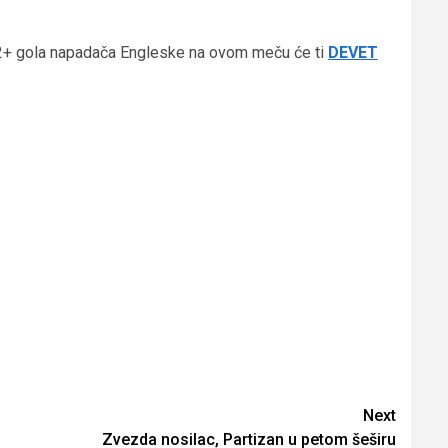
a 2+ gola napadača Engleske na ovom meču će ti
DEVET
Next
Zvezda nosilac, Partizan u petom šeširu