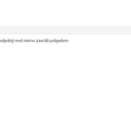
Reading
osljednji meč nismo završili pobjedom