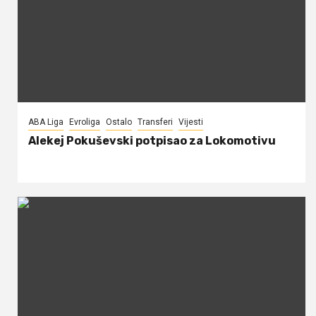
ABA Liga
Evroliga
Ostalo
Transferi
Vijesti
Alekej Pokuševski potpisao za Lokomotivu