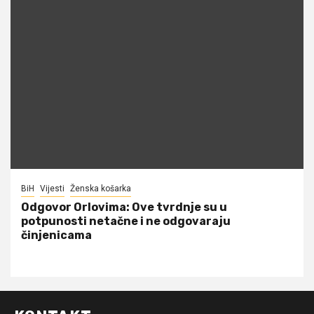
BiH
Vijesti
Ženska košarka
Odgovor Orlovima: ​Ove tvrdnje su u
potpunosti netačne i ne odgovaraju
činjenicama