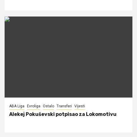
ABA Liga
Evroliga
Ostalo
Transferi
Vijesti
Alekej Pokuševski potpisao za Lokomotivu