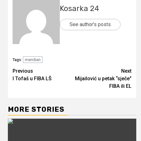
Kosarka 24
See author's posts
meridian
Tags:
Continue
Previous
Next
I Tofaš u FIBA LŠ
Mijailović u petak “sječe”
Reading
FIBA ili EL
MORE STORIES