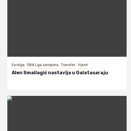
Evroliga
FIBA Liga šampiona
Transferi
Vijesti
Alen Smailagić nastavlja u Galatasaraju