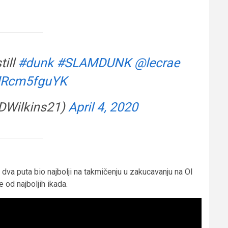
till
#dunk
#SLAMDUNK
@lecrae
/dRcm5fguYK
@DWilkins21)
April 4, 2020
e dva puta bio najbolji na takmičenju u zakucavanju na Ol
 od najboljih ikada.