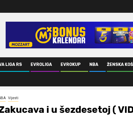
VA LIGA RS
EVROLIGA
EVROKUP
NBA
ŽENSKA KO
NBA
Vijesti
Zakucava i u šezdesetoj ( VI