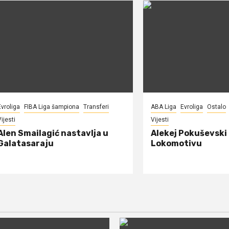
Evroliga
FIBA Liga šampiona
Transferi
ABA Liga
Evroliga
Ostalo
ijesti
Vijesti
Alen Smailagić nastavlja u
Alekej Pokuševski
Galatasaraju
Lokomotivu