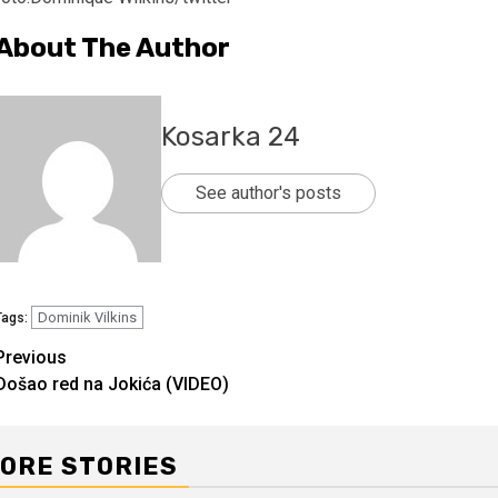
About The Author
Kosarka 24
See author's posts
Dominik Vilkins
Tags:
Continue
Previous
Došao red na Jokića (VIDEO)
Reading
ORE STORIES