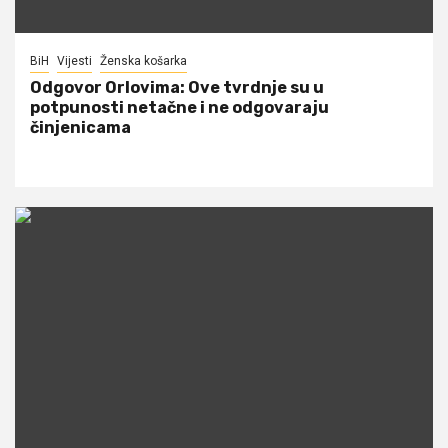
BiH
Vijesti
Ženska košarka
Odgovor Orlovima: ​Ove tvrdnje su u
potpunosti netačne i ne odgovaraju
činjenicama