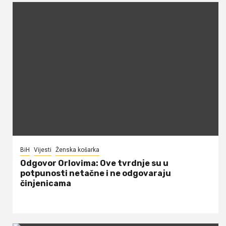
BiH
Vijesti
Ženska košarka
Odgovor Orlovima: ​Ove tvrdnje su u
potpunosti netačne i ne odgovaraju
činjenicama