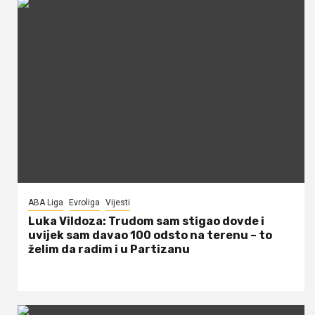
ABA Liga
Evroliga
Vijesti
Luka Vildoza: Trudom sam stigao dovde i
uvijek sam davao 100 odsto na terenu – to
želim da radim i u Partizanu