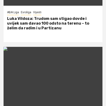
ABA Liga
Evroliga
Vijesti
Luka Vildoza: Trudom sam stigao dovde i
uvijek sam davao 100 odsto na terenu – to
želim da radim i u Partizanu