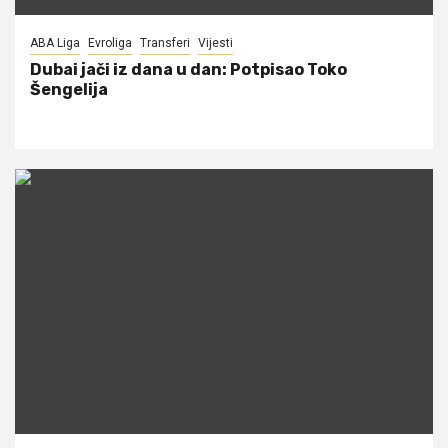
ABA Liga
Evroliga
Transferi
Vijesti
Dubai jači iz dana u dan: Potpisao Toko
Šengelija