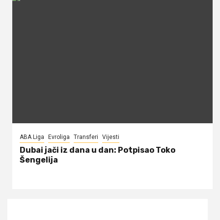
ABA Liga
Evroliga
Transferi
Vijesti
Dubai jači iz dana u dan: Potpisao Toko
Šengelija