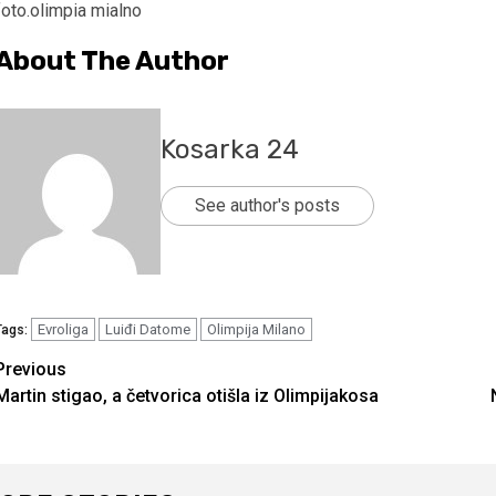
foto.olimpia mialno
About The Author
Kosarka 24
See author's posts
Evroliga
Luiđi Datome
Olimpija Milano
Tags:
Continue
Previous
Martin stigao, a četvorica otišla iz Olimpijakosa
Reading