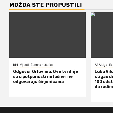
MOŽDA STE PROPUSTILI
BiH
Vijesti
Ženska košarka
ABA Liga
Ev
Odgovor Orlovima: ​Ove tvrdnje
Luka Vil
su u potpunosti netačne i ne
stigao d
odgovaraju činjenicama
100 odst
da radim