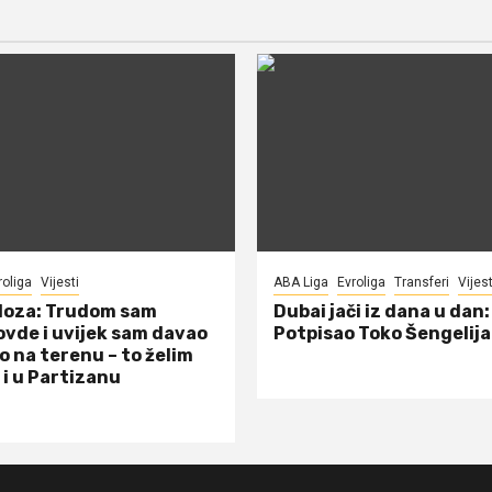
roliga
Vijesti
ABA Liga
Evroliga
Transferi
Vijest
doza: Trudom sam
Dubai jači iz dana u dan:
ovde i uvijek sam davao
Potpisao Toko Šengelija
o na terenu – to želim
 i u Partizanu