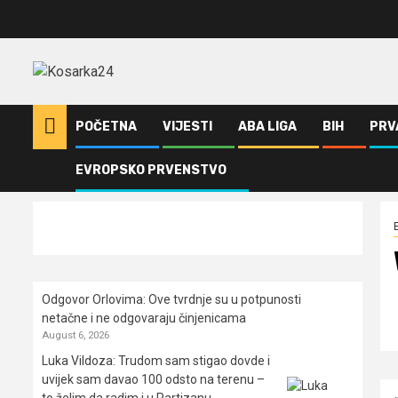
Skip
to
content
POČETNA
VIJESTI
ABA LIGA
BIH
PRV
EVROPSKO PRVENSTVO
Home
Evroliga
Welcome Gigi
Odgovor Orlovima: ​Ove tvrdnje su u potpunosti
netačne i ne odgovaraju činjenicama
August 6, 2026
Luka Vildoza: Trudom sam stigao dovde i
uvijek sam davao 100 odsto na terenu –
to želim da radim i u Partizanu