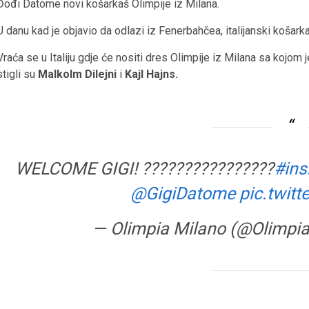
Đođi Datome novi košarkaš Olimpije iz Milana.
U danu kad je objavio da odlazi iz Fenerbahčea, italijanski košar
Vraća se u Italiju gdje će nositi dres Olimpije iz Milana sa kojom 
stigli su
Malkolm Dilejni
i
Kajl Hajns.
WELCOME GIGI! ????????????????
#ins
@GigiDatome
pic.twit
— Olimpia Milano (@Olimp