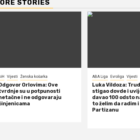
ORE STORIES
BiH
Vijesti
Ženska košarka
ABA Liga
Evroliga
Vijesti
Odgovor Orlovima: ​Ove
Luka Vildoza: Tru
tvrdnje su u potpunosti
stigao dovde i uvi
netačne i ne odgovaraju
davao 100 odsto n
činjenicama
to želim da radim i
Partizanu