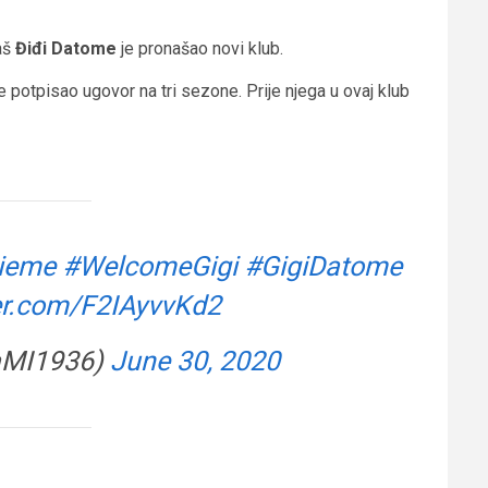
kaš
Điđi Datome
je pronašao novi klub.
je potpisao ugovor na tri sezone. Prije njega u ovaj klub
ieme
#WelcomeGigi
#GigiDatome
ter.com/F2IAyvvKd2
iaMI1936)
June 30, 2020