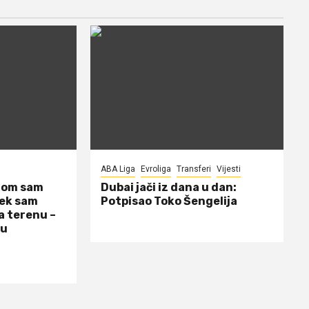
ABA Liga
Evroliga
Transferi
Vijesti
dom sam
Dubai jači iz dana u dan:
jek sam
Potpisao Toko Šengelija
a terenu –
 u