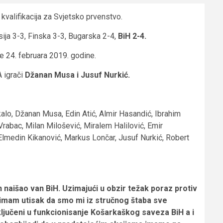
kvalifikacija za Svjetsko prvenstvo.
ija 3-3, Finska 3-3, Bugarska 2-4,
BiH 2-4.
e 24. februara 2019. godine.
 igrači
Džanan Musa i Jusuf Nurkić.
kalo, Džanan Musa, Edin Atić, Almir Hasandić, Ibrahim
rabac, Milan Milošević, Miralem Halilović, Emir
 Elmedin Kikanović, Markus Lončar, Jusuf Nurkić, Robert
n naišao van BiH. Uzimajući u obzir težak poraz protiv
i imam utisak da smo mi iz stručnog štaba sve
 uključeni u funkcionisanje Košarkaškog saveza BiH a i