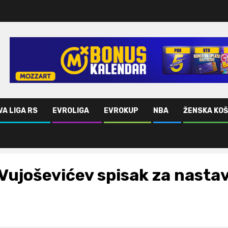
VA LIGA RS
EVROLIGA
EVROKUP
NBA
ŽENSKA KO
Vujoševićev spisak za nastav