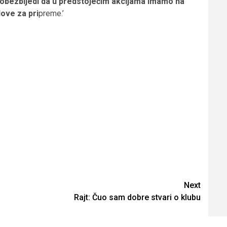
se obezbijedi da u predstojećim akcijama imamo na
ove za pri
preme.’
Next
Rajt: Čuo sam dobre stvari o klubu