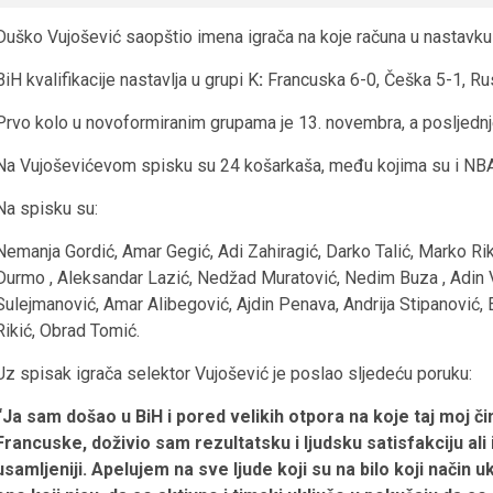
Duško Vujošević saopštio imena igrača na koje računa u nastavku 
BiH kvalifikacije nastavlja u grupi K
:
Francuska 6-0, Češka 5-1, Rus
Prvo kolo u novoformiranim grupama je 13. novembra, a posljednj
Na Vujoševićevom spisku su 24 košarkaša, među kojima su i NBA
Na spisku su:
Nemanja Gordić, Amar Gegić, Adi Zahiragić, Darko Talić, Marko Ri
Durmo , Aleksandar Lazić, Nedžad Muratović, Nedim Buza , Adin V
Sulejmanović, Amar Alibegović, Ajdin Penava, Andrija Stipanović,
Rikić, Obrad Tomić.
Uz spisak igrača selektor Vujošević je poslao sljedeću poruku:
“Ja sam došao u BiH i pored velikih otpora na koje taj moj či
Francuske, doživio sam rezultatsku i ljudsku satisfakciju al
usamljeniji. Apelujem na sve ljude koji su na bilo koji način