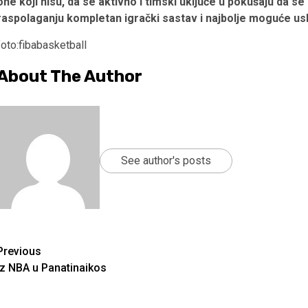
one koji nisu, da se aktivno i timski uključe u pokušaju da 
raspolaganju kompletan igrački sastav i najbolje moguće usl
foto:fibabasketball
About The Author
See author's posts
Continue
Previous
Iz NBA u Panatinaikos
Reading