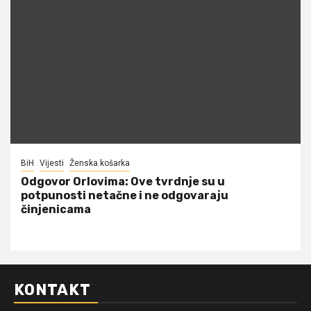
BiH
Vijesti
Ženska košarka
Odgovor Orlovima: ​Ove tvrdnje su u
potpunosti netačne i ne odgovaraju
činjenicama
KONTAKT