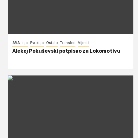
ABA Liga
Evroliga
Ostalo
Transferi
Vijesti
Alekej Pokuševski potpisao za Lokomotivu