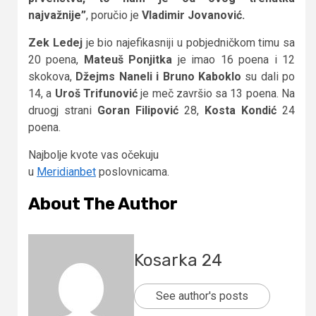
najvažnije”
, poručio je
Vladimir Jovanović.
Zek Ledej
je bio najefikasniji u pobjedničkom timu sa
20 poena,
Mateuš Ponjitka
je imao 16 poena i 12
skokova,
Džejms Naneli i Bruno Kaboklo
su dali po
14, a
Uroš Trifunović
je meč završio sa 13 poena. Na
druogj strani
Goran Filipović
28,
Kosta Kondić
24
poena.
Najbolje kvote vas očekuju
u
Meridianbet
poslovnicama.
About The Author
Kosarka 24
See author's posts