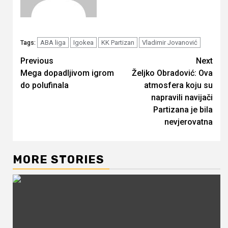
ABA liga
Igokea
KK Partizan
Vladimir Jovanović
Tags:
Continue
Previous
Next
Mega dopadljivom igrom
Željko Obradović: Ova
Reading
do polufinala
atmosfera koju su
napravili navijači
Partizana je bila
nevjerovatna
MORE STORIES