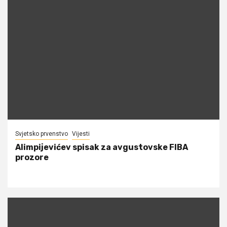
Svjetsko prvenstvo
Vijesti
Alimpijevićev spisak za avgustovske FIBA
prozore