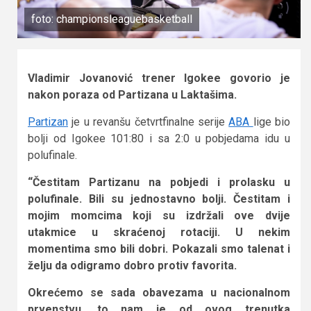
foto: championsleaguebasketball
Vladimir Jovanović trener Igokee govorio je
nakon poraza od Partizana u Laktašima.
Partizan
je u revanšu četvrtfinalne serije
ABA
lige bio
bolji od Igokee 101:80 i sa 2:0 u pobjedama idu u
polufinale.
“Čestitam Partizanu na pobjedi i prolasku u
polufinale. Bili su jednostavno bolji. Čestitam i
mojim momcima koji su izdržali ove dvije
utakmice u skraćenoj rotaciji. U nekim
momentima smo bili dobri. Pokazali smo talenat i
želju da odigramo dobro protiv favorita.
Okrećemo se sada obavezama u nacionalnom
prvenstvu, to nam je od ovog trenutka