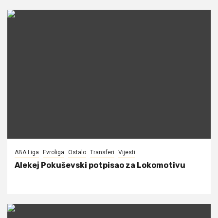
ABA Liga
Evroliga
Ostalo
Transferi
Vijesti
Alekej Pokuševski potpisao za Lokomotivu