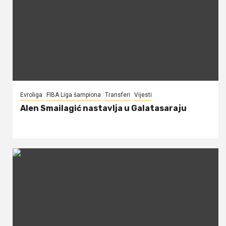
Evroliga
FIBA Liga šampiona
Transferi
Vijesti
Alen Smailagić nastavlja u Galatasaraju