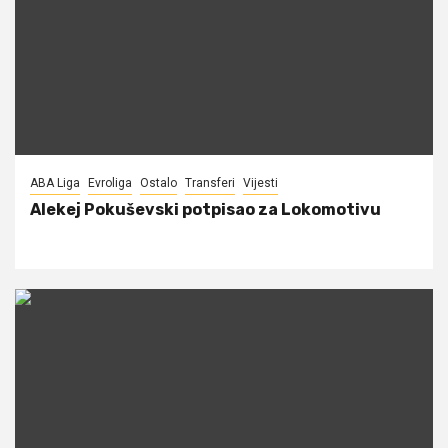
ABA Liga
Evroliga
Ostalo
Transferi
Vijesti
Alekej Pokuševski potpisao za Lokomotivu