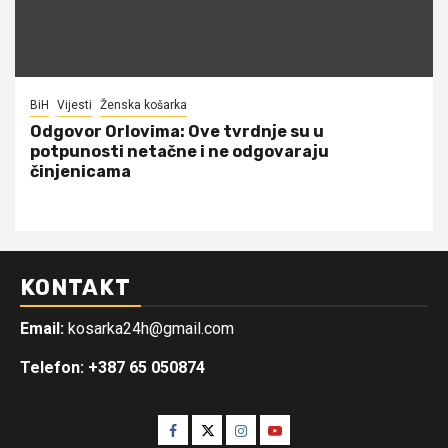
BiH
Vijesti
Ženska košarka
Odgovor Orlovima: ​Ove tvrdnje su u
potpunosti netačne i ne odgovaraju
činjenicama
KONTAKT
Email:
kosarka24h@gmail.com
Telefon: +387 65 050874
Facebook
Twitter
Instagram
Youtube