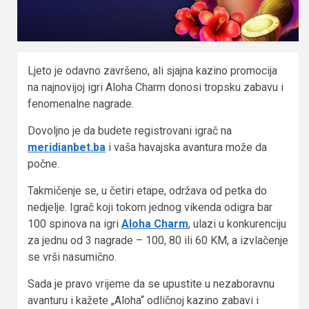
Ljeto je odavno završeno, ali sjajna kazino promocija
na najnovijoj igri Aloha Charm donosi tropsku zabavu i
fenomenalne nagrade.
Dovoljno je da budete registrovani igrač na
meridianbet.ba
i vaša havajska avantura može da
počne.
Takmičenje se, u četiri etape, održava od petka do
nedjelje. Igrač koji tokom jednog vikenda odigra bar
100 spinova na igri
Aloha Charm
, ulazi u konkurenciju
za jednu od 3 nagrade – 100, 80 ili 60 KM, a izvlačenje
se vrši nasumično.
Sada je pravo vrijeme da se upustite u nezaboravnu
avanturu i kažete „Aloha“ odličnoj kazino zabavi i