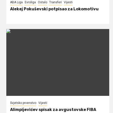
ABA Liga
Evroliga
Ostalo
Transferi
Vijesti
Alekej Pokuševski potpisao za Lokomotivu
Svjetsko prvenstvo
Vijesti
Alimpijevićev spisak za avgustovske FIBA