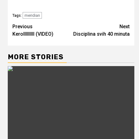
meridian
Tags:
Continue
Previous
Next
Kerolllllllll (VIDEO)
Disciplina svih 40 minuta
Reading
MORE STORIES