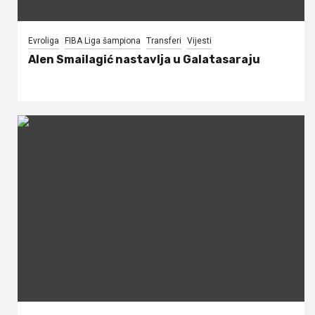
Evroliga
FIBA Liga šampiona
Transferi
Vijesti
Alen Smailagić nastavlja u Galatasaraju