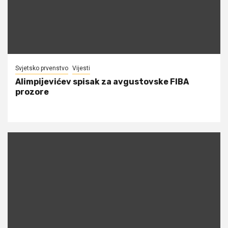
Svjetsko prvenstvo
Vijesti
Alimpijevićev spisak za avgustovske FIBA
prozore