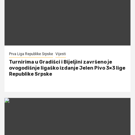
Prva Liga Republike Srpske
Vijesti
Turnirima u Gradišci i Bijeljini završeno je
ovogodišnje ligaško izdanje Jelen Pivo 3×3 lige
Republike Srpske