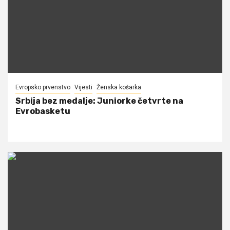
Evropsko prvenstvo
Vijesti
Ženska košarka
Srbija bez medalje: Juniorke četvrte na
Evrobasketu