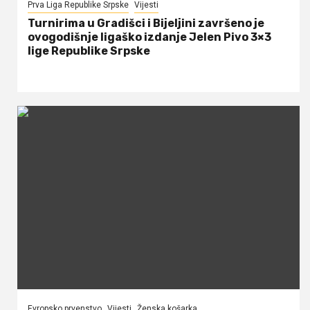
Prva Liga Republike Srpske
Vijesti
Turnirima u Gradišci i Bijeljini završeno je
ovogodišnje ligaško izdanje Jelen Pivo 3×3
lige Republike Srpske
Evropsko prvenstvo
Vijesti
Ženska košarka