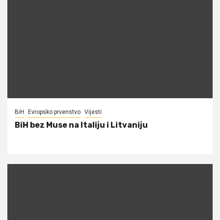
BiH
Evropsko prvenstvo
Vijesti
BiH bez Muse na Italiju i Litvaniju