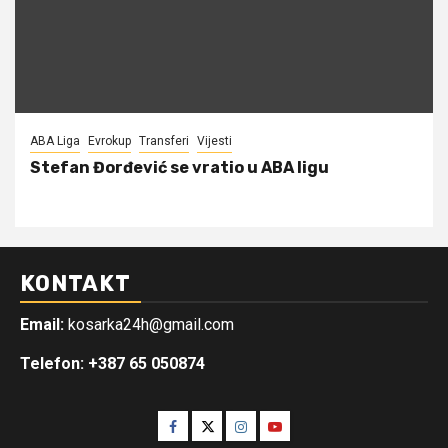
ABA Liga
Evrokup
Transferi
Vijesti
Stefan Đorđević se vratio u ABA ligu
KONTAKT
Email:
kosarka24h@gmail.com
Telefon: +387 65 050874
Facebook
Twitter
Instagram
Youtube