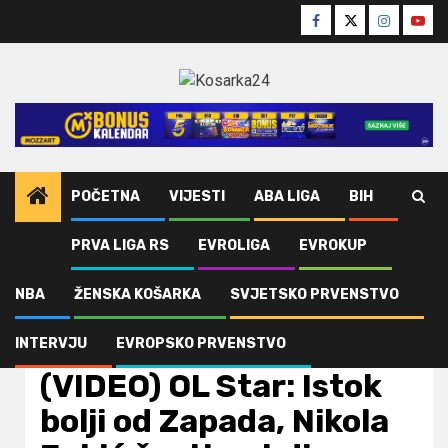
Skip
Facebook
Twitter
Instagra
Yout
to
content
POČETNA
VIJESTI
ABA LIGA
BIH
PRVA LIGA RS
EVROLIGA
EVROKUP
Home
NBA
(VIDEO) OL Star: Istok bolji od Zapada, Nikola Jokić šesti put dio
spektakla
NBA
ŽENSKA KOŠARKA
SVJETSKO PRVENSTVO
INTERVJU
EVROPSKO PRVENSTVO
NBA
Vijesti
(VIDEO) OL Star: Istok
bolji od Zapada, Nikola