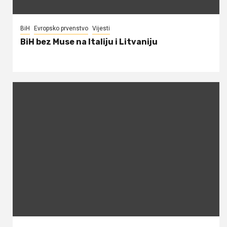
BiH
Evropsko prvenstvo
Vijesti
BiH bez Muse na Italiju i Litvaniju