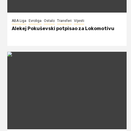
ABA Liga
Evroliga
Ostalo
Transferi
Vijesti
Alekej Pokuševski potpisao za Lokomotivu