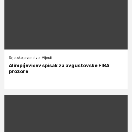
Svjetsko prvenstvo
Vijesti
Alimpijevićev spisak za avgustovske FIBA
prozore