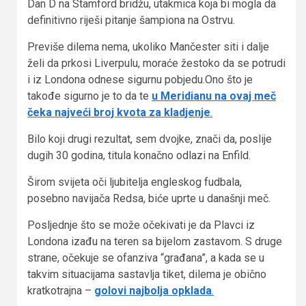
Dan D na Stamford bridžu, utakmica koja bi mogla da
definitivno riješi pitanje šampiona na Ostrvu.
Previše dilema nema, ukoliko Mančester siti i dalje
želi da prkosi Liverpulu, moraće žestoko da se potrudi
i iz Londona odnese sigurnu pobjedu.Ono što je
takođe sigurno je to da te
u Meridianu na ovaj meč
čeka najveći broj kvota za kladjenje
.
Bilo koji drugi rezultat, sem dvojke, znači da, poslije
dugih 30 godina, titula konačno odlazi na Enfild.
Širom svijeta oči ljubitelja engleskog fudbala,
posebno navijača Redsa, biće uprte u današnji meč.
Posljednje što se može očekivati je da Plavci iz
Londona izađu na teren sa bijelom zastavom. S druge
strane, očekuje se ofanziva “građana”, a kada se u
takvim situacijama sastavlja tiket, dilema je obično
kratkotrajna –
golovi najbolja opklada
.