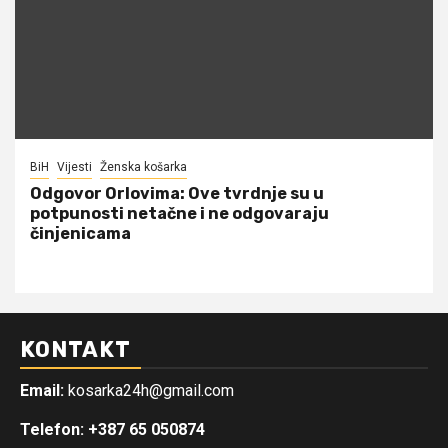
BiH
Vijesti
Ženska košarka
Odgovor Orlovima: ​Ove tvrdnje su u
potpunosti netačne i ne odgovaraju
činjenicama
KONTAKT
Email:
kosarka24h@gmail.com
Telefon: +387 65 050874