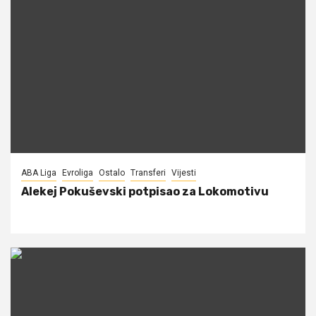
ABA Liga
Evroliga
Ostalo
Transferi
Vijesti
Alekej Pokuševski potpisao za Lokomotivu