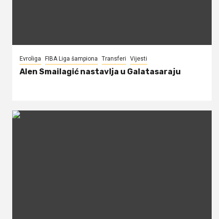
Evroliga
FIBA Liga šampiona
Transferi
Vijesti
Alen Smailagić nastavlja u Galatasaraju