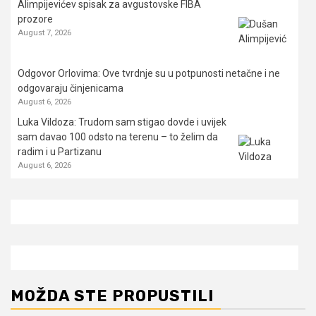
Alimpijevićev spisak za avgustovske FIBA
prozore
August 7, 2026
Odgovor Orlovima: ​Ove tvrdnje su u potpunosti netačne i ne
odgovaraju činjenicama
August 6, 2026
Luka Vildoza: Trudom sam stigao dovde i uvijek
sam davao 100 odsto na terenu – to želim da
radim i u Partizanu
August 6, 2026
MOŽDA STE PROPUSTILI