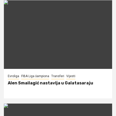
Evroliga
FIBA Liga šampiona
Transferi
Vijesti
Alen Smailagić nastavlja u Galatasaraju