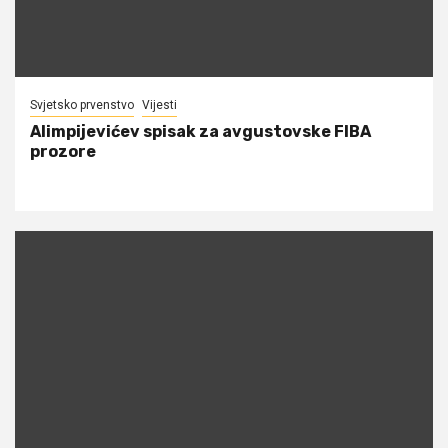
Svjetsko prvenstvo
Vijesti
Alimpijevićev spisak za avgustovske FIBA
prozore