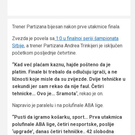
Trener Partizana bijesan nakon prve utakmice finala.
Zvezda je povela sa
1:0 u finalnoj seriji šampionata
Srbije,
a trener Partizana Andrea Trinkijeri je isključen
početkom posljednje četvrtine.
“Kad već plaćam kaznu, hajde pošteno da je
platim.
Finale bi trebalo da odlučuju igrači, a ne
ličnosti koje misle da su zvijezde. Dvije tehničke u
sekundi jer sam rekao da nije faul. Četiri
tehnicke… Ovo je… Sramota
“, rekao je on.
Napravio je paralelu i na polufinale ABA lige.
“Pusti da igramo košarku, sport… Prva utakmica
polufinale ABA lige, četiri nesportske, poslije
‘upgrade’, danas četiri tehničke.. 42 slobodna