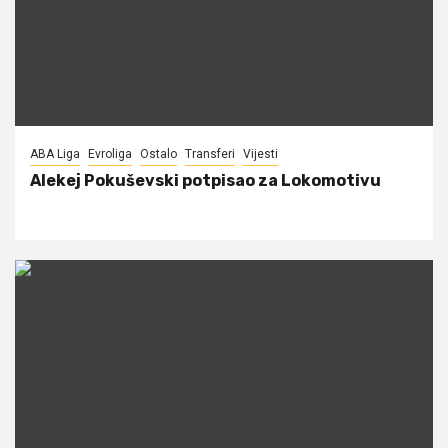
ABA Liga
Evroliga
Ostalo
Transferi
Vijesti
Alekej Pokuševski potpisao za Lokomotivu