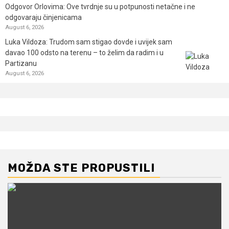
Odgovor Orlovima: ​Ove tvrdnje su u potpunosti netačne i ne
odgovaraju činjenicama
August 6, 2026
Luka Vildoza: Trudom sam stigao dovde i uvijek sam
davao 100 odsto na terenu – to želim da radim i u
Partizanu
August 6, 2026
MOŽDA STE PROPUSTILI