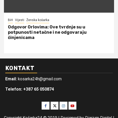
BiH
Vijesti
Ženska košarka
Odgovor Orlovima: ​Ove tvrdnje su u
potpunosti netačne i ne odgovaraju
činjenicama
KONTAKT
Email:
kosarka24h@gmail.com
Telefon: +387 65 050874
Facebook
Twitter
Instagram
Youtube
Copyright Košarka24 © 2019 | Designed by Diarium Digital
|