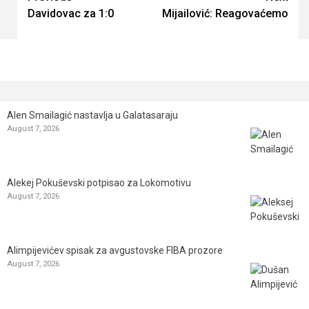
Davidovac za 1:0
Mijailović: Reagovaćemo
Reading
Alen Smailagić nastavlja u Galatasaraju
August 7, 2026
Alekej Pokuševski potpisao za Lokomotivu
August 7, 2026
Alimpijevićev spisak za avgustovske FIBA prozore
August 7, 2026