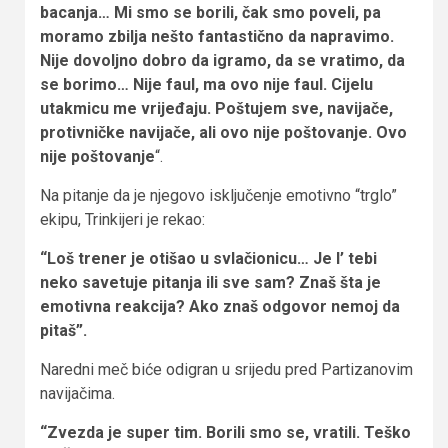
bacanja… Mi smo se borili, čak smo poveli, pa
moramo zbilja nešto fantastično da napravimo.
Nije dovoljno dobro da igramo, da se vratimo, da
se borimo… Nije faul, ma ovo nije faul.
Cijelu
utakmicu me vrijeđaju. Poštujem sve, navijače,
protivničke navijače, ali ovo nije poštovanje. Ovo
nije poštovanje
“.
Na pitanje da je njegovo isključenje emotivno “trglo”
ekipu, Trinkijeri je rekao:
“Loš trener je otišao u svlačionicu… Je l’ tebi
neko savetuje pitanja ili sve sam? Znaš šta je
emotivna reakcija? Ako znaš odgovor nemoj da
pitaš”.
Naredni meč biće odigran u srijedu pred Partizanovim
navijačima.
“Zvezda je super tim. Borili smo se, vratili. Teško