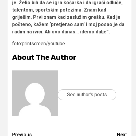
je. Želio bih da se igra košarka i da igrači odluče,
talentom, sportskim potezima. Znam kad
griješim. Prvi znam kad zaslužim grešku. Kad je
pošteno, kažem ‘pretjerao sam’ i moj posao je da
radim na ivici. Ali ovo danas… idemo dalje”.
foto:printscreen/youtube
About The Author
See author's posts
Continue
Previous
Next