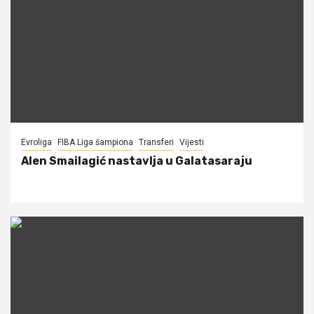
Evroliga
FIBA Liga šampiona
Transferi
Vijesti
Alen Smailagić nastavlja u Galatasaraju