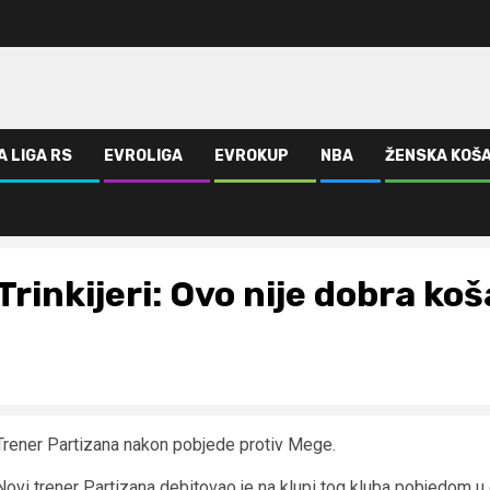
A LIGA RS
EVROLIGA
EVROKUP
NBA
ŽENSKA KOŠ
Trinkijeri: Ovo nije dobra ko
Trener Partizana nakon pobjede protiv Mege.
Novi trener Partizana debitovao je na klupi tog kluba pobjedom