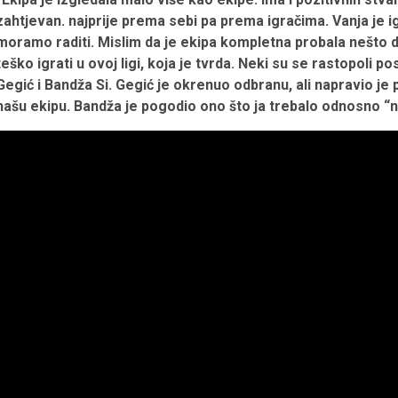
zahtjevan. najprije prema sebi pa prema igračima. Vanja je i
moramo raditi. Mislim da je ekipa kompletna probala nešto dat
teško igrati u ovoj ligi, koja je tvrda. Neki su se rastopoli 
Gegić i Bandža Si. Gegić je okrenuo odbranu, ali napravio je p
našu ekipu. Bandža je pogodio ono što ja trebalo odnosno “n