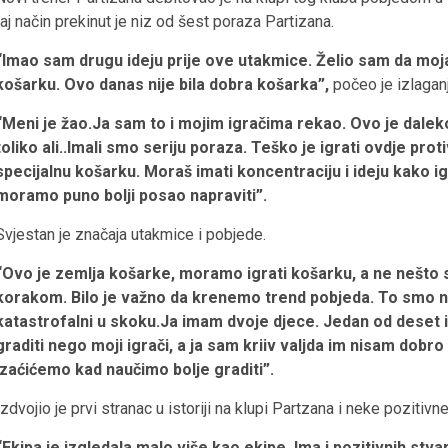
taj način prekinut je niz od šest poraza Partizana.
“Imao sam drugu ideju prije ove utakmice. Želio sam da moja
košarku. Ovo danas nije bila dobra košarka”,
počeo je izlaganj
“Meni je žao.Ja sam to i mojim igračima rekao. Ovo je dalek
toliko ali..Imali smo seriju poraza. Teško je igrati ovdje proti
specijalnu košarku. Moraš imati koncentraciju i ideju kako igr
moramo puno bolji posao napraviti”.
Svjestan je značaja utakmice i pobjede.
“Ovo je zemlja košarke, moramo igrati košarku, a ne nešto 
korakom. Bilo je važno da krenemo trend pobjeda. To smo napra
katastrofalni u skoku.Ja imam dvoje djece. Jedan od deset i
graditi nego moji igrači, a ja sam kriiv valjda im nisam dobro
Izaćićemo kad naučimo bolje graditi”.
Izdvojio je prvi stranac u istoriji na klupi Partzana i neke pozitivne
“Ekipa je izgledala malo više kao ekipe. Ima i pozitivnih stv