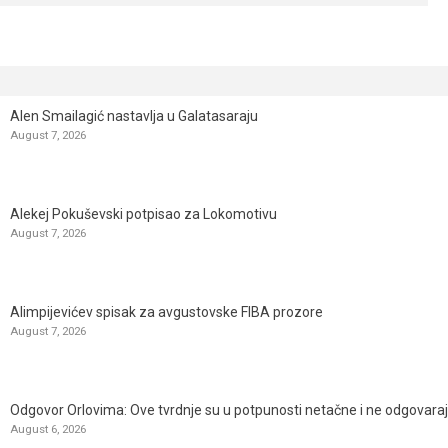
Alen Smailagić nastavlja u Galatasaraju
August 7, 2026
Alekej Pokuševski potpisao za Lokomotivu
August 7, 2026
Alimpijevićev spisak za avgustovske FIBA prozore
August 7, 2026
Odgovor Orlovima: ​Ove tvrdnje su u potpunosti netačne i ne odgovara
August 6, 2026