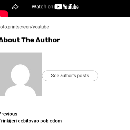
foto.printscreen/youtube
About The Author
See author's posts
Continue
Previous
Trinkijeri debitovao pobjedom
Reading