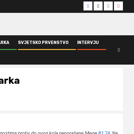
Facebook
Twitter
Instagram
Youtub
ARKA
SVJETSKO PRVENSTVO
INTERVJU
šarka
 u gostima protiv do ovog kola neporažene Mege
81:74
. Na