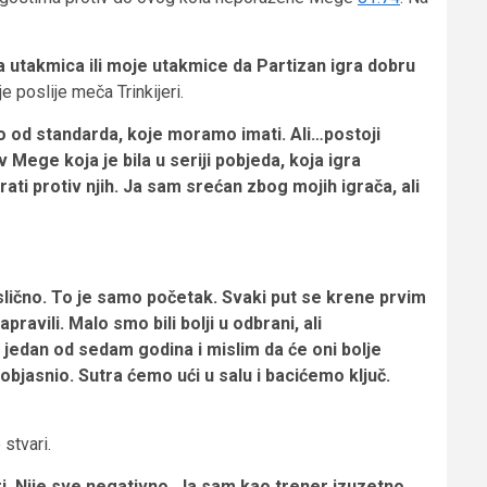
 utakmica ili moje utakmice da Partizan igra dobru
e poslije meča Trinkijeri.
o od standarda, koje moramo imati. Ali…postoji
v Mege koja je bila u seriji pobjeda, koja igra
ati protiv njih. Ja sam srećan zbog mojih igrača, ali
slično. To je samo početak. Svaki put se krene prvim
vili. Malo smo bili bolji u odbrani, ali
 jedan od sedam godina i mislim da će oni bolje
 objasnio. Sutra ćemo ući u salu i bacićemo ključ.
 stvari.
ari. Nije sve negativno. Ja sam kao trener izuzetno