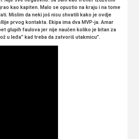
grao kao kapiten. Malo se opustio na kraju i na tome
i. Mislim da neki još nisu shvatili kako je ovdje
posllije prvog kontakta. Ekipa ima dva MVP-ja. Amar
et glupih faulova jer nije naučen koliko je bitan za
ož u leđa” kad treba da zatvoriš utakmicu”.