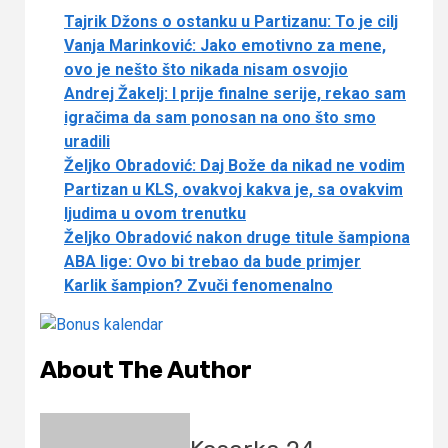
Tajrik Džons o ostanku u Partizanu: To je cilj
Vanja Marinković: Jako emotivno za mene,
ovo je nešto što nikada nisam osvojio
Andrej Žakelj: I prije finalne serije, rekao sam
igračima da sam ponosan na ono što smo
uradili
Željko Obradović: Daj Bože da nikad ne vodim
Partizan u KLS, ovakvoj kakva je, sa ovakvim
ljudima u ovom trenutku
Željko Obradović nakon druge titule šampiona
ABA lige: Ovo bi trebao da bude primjer
Karlik šampion? Zvuči fenomenalno
About The Author