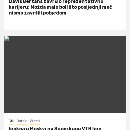
Davis Bertans završio reprezentativnu
karijeru: Možda malo boli što posljednji meč
nismo završili pobjedom
BiH
Ostalo
Vijesti
Igokea u Moskvi na Superkupu VTB lige