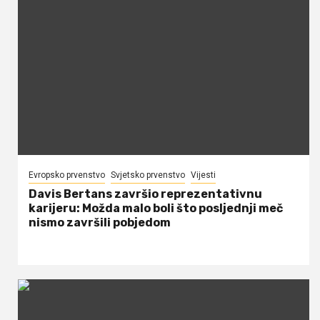
Evropsko prvenstvo
Svjetsko prvenstvo
Vijesti
Davis Bertans završio reprezentativnu
karijeru: Možda malo boli što posljednji meč
nismo završili pobjedom