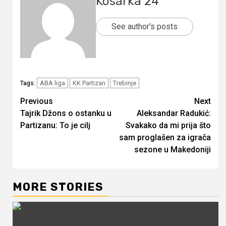
Kosarka 24
See author's posts
ABA liga
KK Partizan
Trebinje
Tags:
Continue
Previous
Next
Tajrik Džons o ostanku u
Aleksandar Radukić:
Reading
Partizanu: To je cilj
Svakako da mi prija što
sam proglašen za igrača
sezone u Makedoniji
MORE STORIES