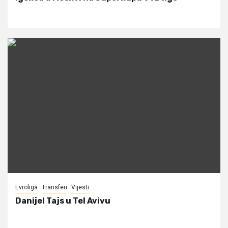
Evroliga
Transferi
Vijesti
Danijel Tajs u Tel Avivu