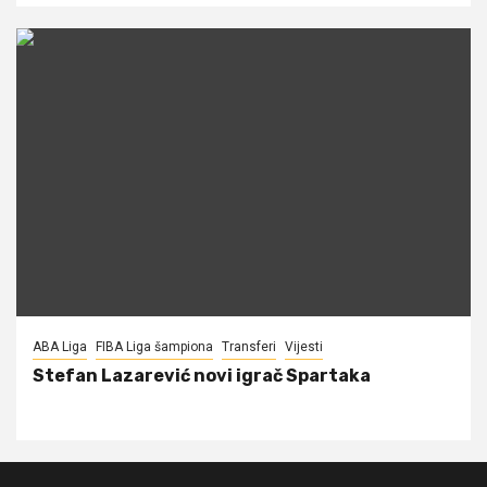
ABA Liga
FIBA Liga šampiona
Transferi
Vijesti
Stefan Lazarević novi igrač Spartaka