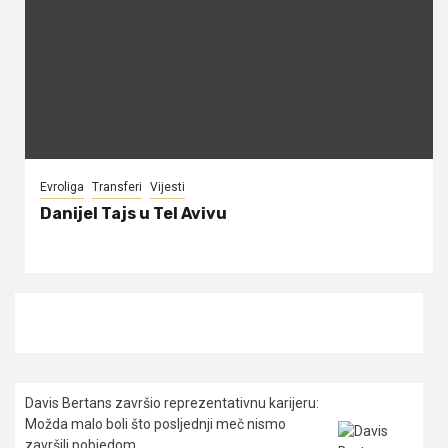
Evroliga
Transferi
Vijesti
Danijel Tajs u Tel Avivu
Davis Bertans završio reprezentativnu karijeru:
Možda malo boli što posljednji meč nismo
završili pobjedom