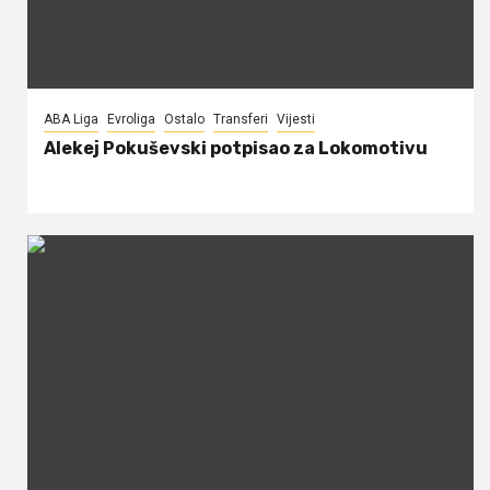
ABA Liga
Evroliga
Ostalo
Transferi
Vijesti
Alekej Pokuševski potpisao za Lokomotivu