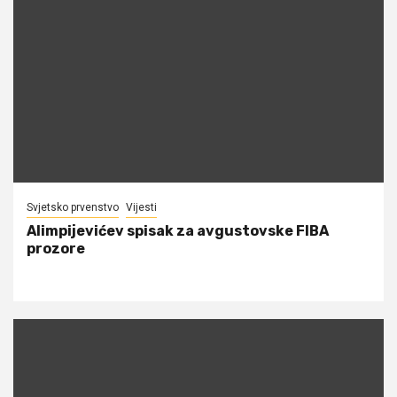
Svjetsko prvenstvo
Vijesti
Alimpijevićev spisak za avgustovske FIBA
prozore