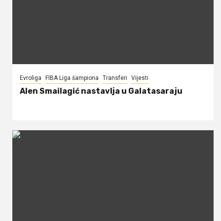
Evroliga
FIBA Liga šampiona
Transferi
Vijesti
Alen Smailagić nastavlja u Galatasaraju