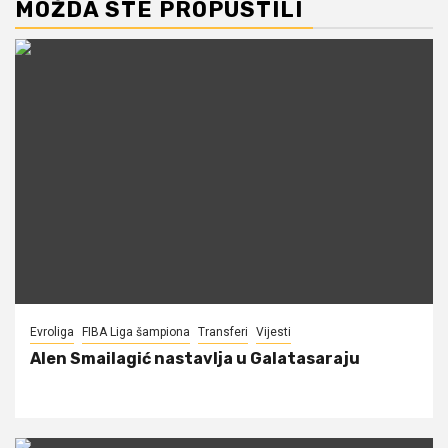
MOŽDA STE PROPUSTILI
Evroliga
FIBA Liga šampiona
Transferi
Vijesti
Alen Smailagić nastavlja u Galatasaraju