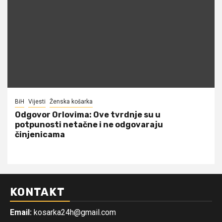
BiH
Vijesti
Ženska košarka
Odgovor Orlovima: ​Ove tvrdnje su u
potpunosti netačne i ne odgovaraju
činjenicama
KONTAKT
Email:
kosarka24h@gmail.com