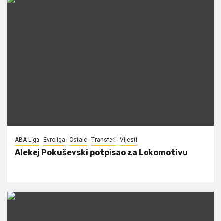
ABA Liga
Evroliga
Ostalo
Transferi
Vijesti
Alekej Pokuševski potpisao za Lokomotivu