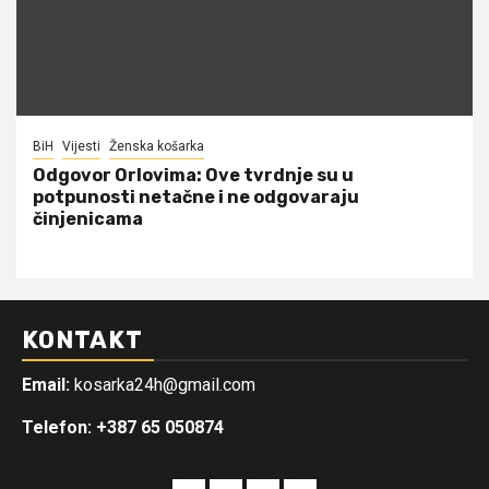
BiH
Vijesti
Ženska košarka
Odgovor Orlovima: ​Ove tvrdnje su u
potpunosti netačne i ne odgovaraju
činjenicama
KONTAKT
Email:
kosarka24h@gmail.com
Telefon: +387 65 050874