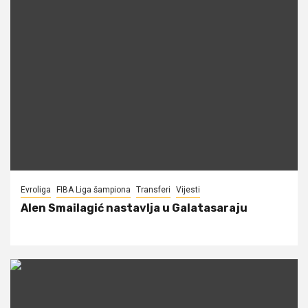
Evroliga
FIBA Liga šampiona
Transferi
Vijesti
Alen Smailagić nastavlja u Galatasaraju