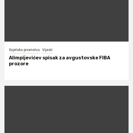
Svjetsko prvenstvo
Vijesti
Alimpijevićev spisak za avgustovske FIBA
prozore