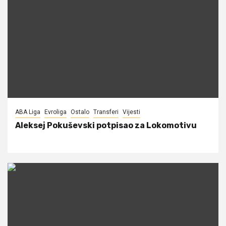
ABA Liga
Evroliga
Ostalo
Transferi
Vijesti
Aleksej Pokuševski potpisao za Lokomotivu