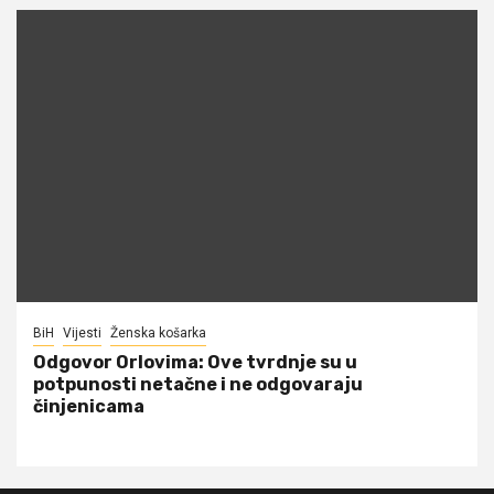
BiH
Vijesti
Ženska košarka
Odgovor Orlovima: ​Ove tvrdnje su u
potpunosti netačne i ne odgovaraju
činjenicama