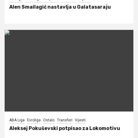
Alen Smailagić nastavlja u Galatasaraju
ABA Liga
Evroliga
Ostalo
Transferi
Vijesti
Aleksej Pokuševski potpisao za Lokomotivu