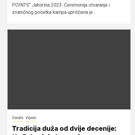
POINTS“ Jahorina 2023. Ceremonija otvaranja i
zvaničnog početka kampa upriličena je...
Ostalo
Vijesti
Tradicija duža od dvije decenije: