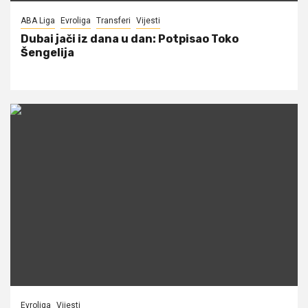
ABA Liga
Evroliga
Transferi
Vijesti
Dubai jači iz dana u dan: Potpisao Toko
Šengelija
Evroliga
Vijesti