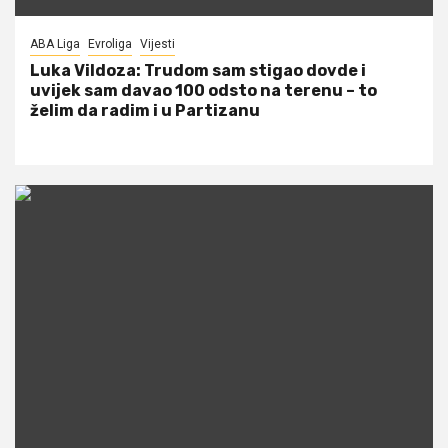
ABA Liga
Evroliga
Vijesti
Luka Vildoza: Trudom sam stigao dovde i
uvijek sam davao 100 odsto na terenu – to
želim da radim i u Partizanu