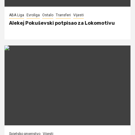
ABA Liga
Evroliga
Ostalo
Transferi
Vijesti
Alekej Pokuševski potpisao za Lokomotivu
Svjetsko prvenstvo
Vijesti