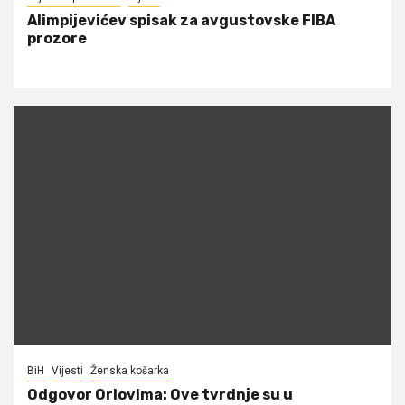
Alimpijevićev spisak za avgustovske FIBA
prozore
BiH
Vijesti
Ženska košarka
Odgovor Orlovima: ​Ove tvrdnje su u