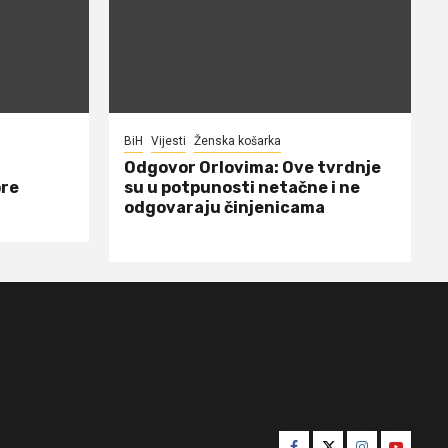
BiH
Vijesti
Ženska košarka
Odgovor Orlovima: ​Ove tvrdnje
ore
su u potpunosti netačne i ne
odgovaraju činjenicama
Facebook
Twitter
Instagram
Youtube