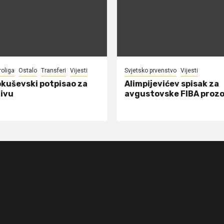
roliga
Ostalo
Transferi
Vijesti
Svjetsko prvenstvo
Vijesti
okuševski potpisao za
Alimpijevićev spisak za
ivu
avgustovske FIBA proz