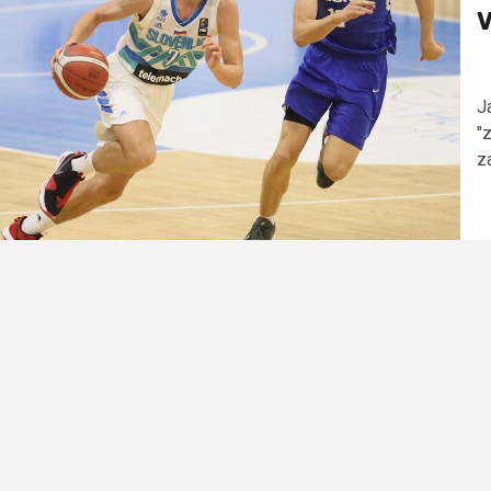
V
J
"
za