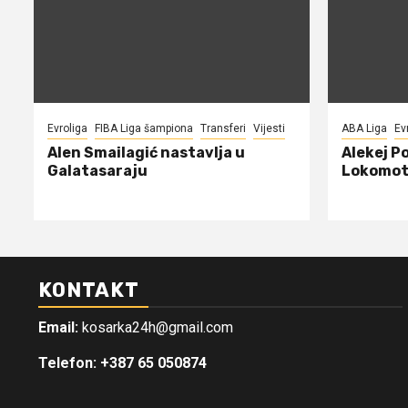
Evroliga
FIBA Liga šampiona
Transferi
Vijesti
ABA Liga
Ev
Alen Smailagić nastavlja u
Alekej P
Galatasaraju
Lokomot
KONTAKT
Email:
kosarka24h@gmail.com
Telefon: +387 65 050874