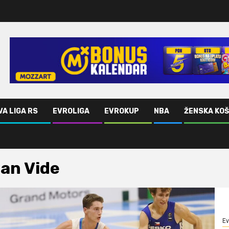
VA LIGA RS
EVROLIGA
EVROKUP
NBA
ŽENSKA KO
an Vide
Ev