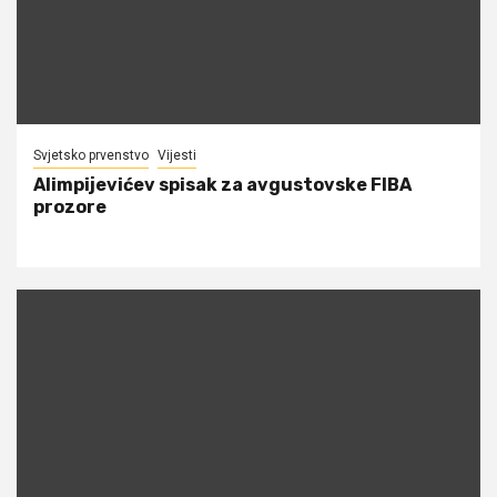
Svjetsko prvenstvo
Vijesti
Alimpijevićev spisak za avgustovske FIBA
prozore