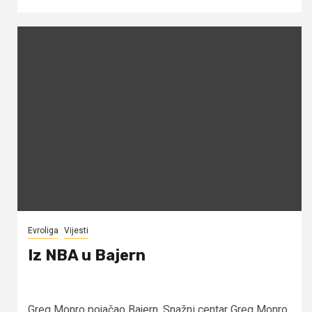
Evroliga
Vijesti
Iz NBA u Bajern
Greg Monro pojačao Bajern. Snažni centar Greg Monro