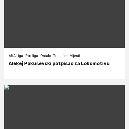
ABA Liga
Evroliga
Ostalo
Transferi
Vijesti
Alekej Pokuševski potpisao za Lokomotivu