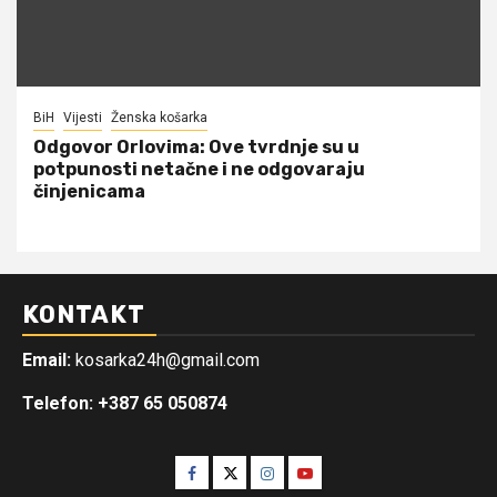
BiH
Vijesti
Ženska košarka
Odgovor Orlovima: ​Ove tvrdnje su u
potpunosti netačne i ne odgovaraju
činjenicama
KONTAKT
Email:
kosarka24h@gmail.com
Telefon: +387 65 050874
Facebook
Twitter
Instagram
Youtube