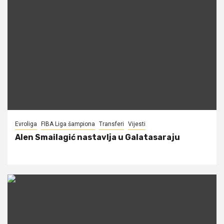
Evroliga
FIBA Liga šampiona
Transferi
Vijesti
Alen Smailagić nastavlja u Galatasaraju