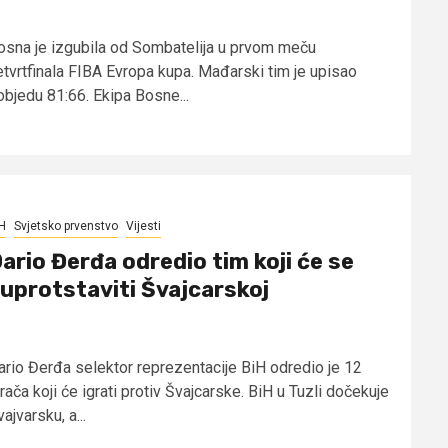
osna je izgubila od Sombatelija u prvom meču
etvrtfinala FIBA Evropa kupa. Mađarski tim je upisao
objedu 81:66. Ekipa Bosne...
H
Svjetsko prvenstvo
Vijesti
ario Đerđa odredio tim koji će se
uprotstaviti Švajcarskoj
ario Đerđa selektor reprezentacije BiH odredio je 12
rača koji će igrati protiv Švajcarske. BiH u Tuzli dočekuje
ajvarsku, a...