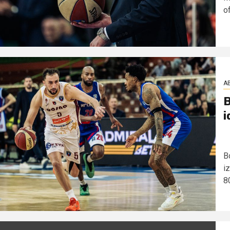
o
AB
B
i
B
i
80