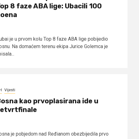
op 8 faze ABA lige: Ubacili 100
poena
ubai je u prvom kolu Top 8 faze ABA lige pobijedio
osnu. Na domaćem terenu ekipa Jurice Golemca je
isala...
H
Vijesti
osna kao prvoplasirana ide u
etvrtfinale
osna je pobjedom nad Ređianom obezbijedila prvo