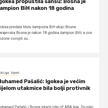
gokea propustila šansu: Bosna je
ampion BiH nakon 18 godina
gokea predala titulu šampiona BiH ekipi Bosne.
arajevska Bosna je nakon 18 godina šampion BiH, a ove
zone osvojili su...
A Liga
Vijesti
uhamed Pašalić: Igokea je većim
ijelom utakmice bila bolji protivnik
uhamed Pašalić i Bosna igraće plej-of ABA lige. Do plej-