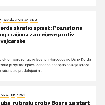
H
Svjetsko prvenstvo
Vijesti
erđa skratio spisak: Poznato na
oga računa za mečeve protiv
vajcarske
elektor reprezentacije Bosne i Hercegovine Dario Đerđa
kratio je spisak igrača, odnosno saopštio na koje igrače
 računati u predstojećim...
A Liga
BiH
Vijesti
ubai rutinski protiv Bosne za start