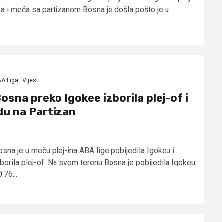
fa i meča sa partizanom Bosna je došla pošto je u...
A Liga
Vijesti
osna preko Igokee izborila plej-of i
du na Partizan
osna je u meču plej-ina ABA lige pobijedila Igokeu i
zborila plej-of. Na svom terenu Bosna je pobijedila Igokeu
:76...