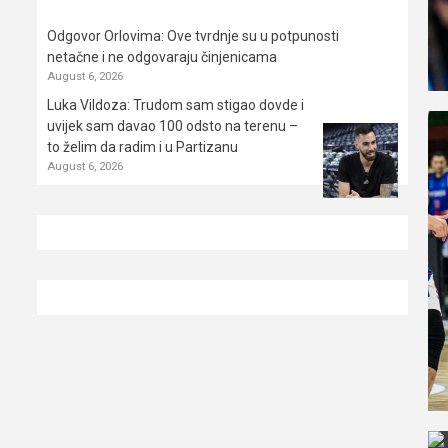
Odgovor Orlovima: ​Ove tvrdnje su u potpunosti
netačne i ne odgovaraju činjenicama
August 6, 2026
Luka Vildoza: Trudom sam stigao dovde i
uvijek sam davao 100 odsto na terenu –
to želim da radim i u Partizanu
August 6, 2026