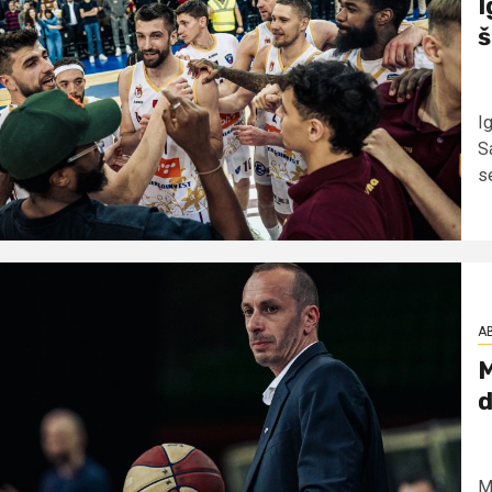
I
š
I
S
se
AB
M
d
M