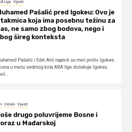
A Liga
Vijesti
uhamed Pašalić pred Igokeu: Ovo je
takmica koja ima posebnu težinu za
as, ne samo zbog bodova, nego i
bog šireg konteksta
uhamed Pašalić i Edin Atić najavili su meč protiv Igokee.
osna u meču sedmog kola ABA lige dočekuje Igokeu.
č...
H
Ostalo
Vijesti
oše drugo poluvrijeme Bosne i
oraz u Mađarskoj