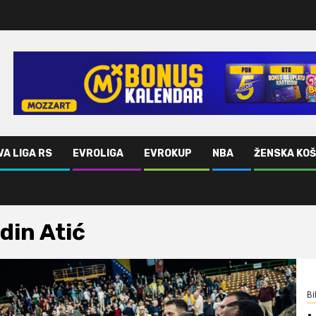
VA LIGA RS
EVROLIGA
EVROKUP
NBA
ŽENSKA KO
din Atić
Bi