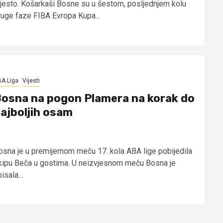
jesto. Košarkaši Bosne su u šestom, posljednjem kolu
ruge faze FIBA Evropa Kupa...
A Liga
Vijesti
osna na pogon Plamera na korak do
ajboljih osam
osna je u premijernom meču 17. kola ABA lige pobijedila
kipu Beča u gostima. U neizvjesnom meču Bosna je
isala...