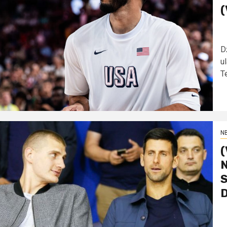
(
D
u
Te
N
(
N
S
D