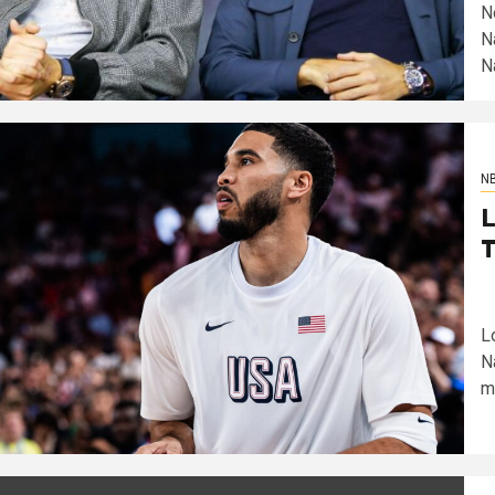
N
N
N
N
L
T
L
Na
m