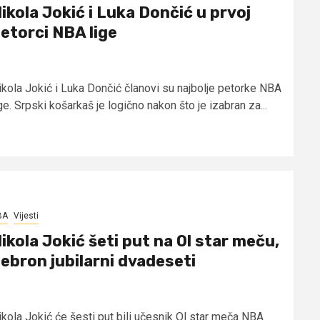
ikola Jokić i Luka Dončić u prvoj
etorci NBA lige
ikola Jokić i Luka Dončić članovi su najbolje petorke NBA
ge. Srpski košarkaš je logično nakon što je izabran za...
BA
Vijesti
ikola Jokić šeti put na Ol star meču,
ebron jubilarni dvadeseti
ikola Jokić će šesti put bili učesnik Ol star meča NBA