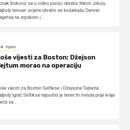
ovak Đoković se u video poruci obratio Nikoli Jokiću.
ajbolji teniser svijeta obratio se košarkašu Denver
agetsa na srpskom i...
BA
Vijesti
oše vijesti za Boston: Džejson
ejtum morao na operaciju
oše vijesti za Boston Seltikse i Džejsona Tejtuma.
jbolji igrač Seltiksa napustio je teren tri minuta prije kraja
eča sa...