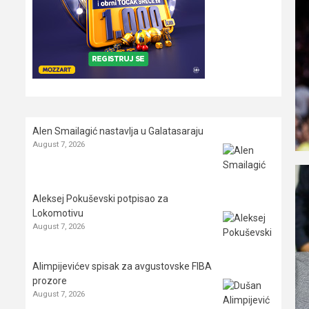
Alen Smailagić nastavlja u Galatasaraju
August 7, 2026
Aleksej Pokuševski potpisao za
Lokomotivu
August 7, 2026
Alimpijevićev spisak za avgustovske FIBA
prozore
August 7, 2026