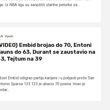
ge. Iz NBA ligu su saopštili startne petorke za...
BA
Vijesti
VIDEO) Embid brojao do 70, Entoni
auns do 63, Durant se zaustavio na
3, Tejtum na 39
oel Embid odigrao partiju karijere i u pobjedi protiv San
ntonio Sparsa 133:123 je ubacio 70 poena. Imao je
ntar...