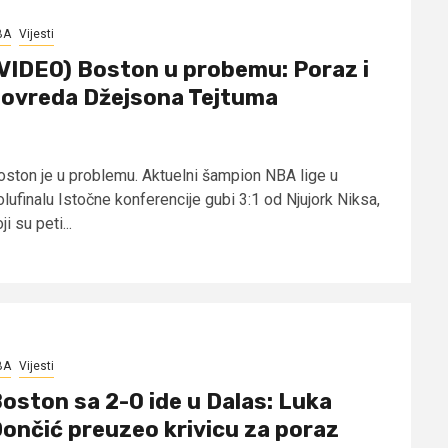
BA
Vijesti
VIDEO) Boston u probemu: Poraz i
ovreda Džejsona Tejtuma
oston je u problemu. Aktuelni šampion NBA lige u
olufinalu Istočne konferencije gubi 3:1 od Njujork Niksa,
ji su peti...
BA
Vijesti
oston sa 2-0 ide u Dalas: Luka
ončić preuzeo krivicu za poraz