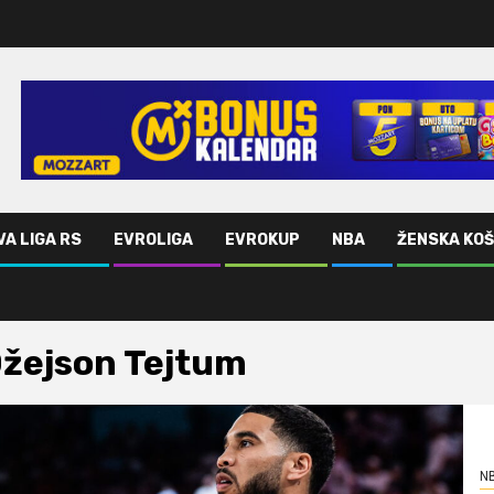
VA LIGA RS
EVROLIGA
EVROKUP
NBA
ŽENSKA KO
žejson Tejtum
N