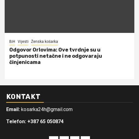
BiH
Vijesti
Ženska košarka
Odgovor Orlovima: ​Ove tvrdnje su u
potpunosti netačne i ne odgovaraju
činjenicama
KONTAKT
Email:
kosarka24h@gmail.com
Telefon: +387 65 050874