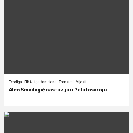
Evroliga
FIBA Liga šampiona
Transferi
Vijesti
Alen Smailagić nastavlja u Galatasaraju