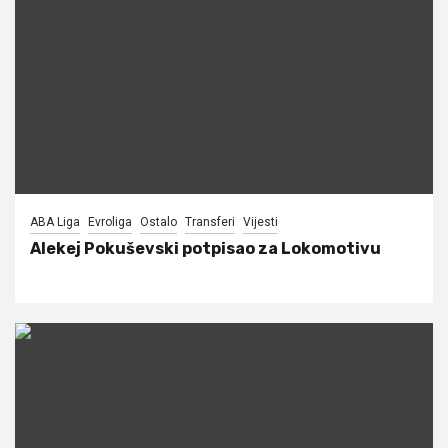
ABA Liga
Evroliga
Ostalo
Transferi
Vijesti
Alekej Pokuševski potpisao za Lokomotivu