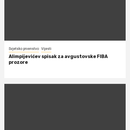
Svjetsko prvenstvo
Vijesti
Alimpijevićev spisak za avgustovske FIBA
prozore