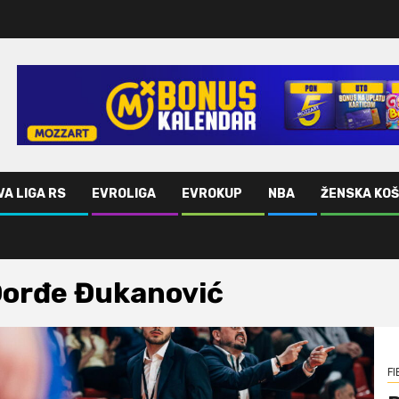
VA LIGA RS
EVROLIGA
EVROKUP
NBA
ŽENSKA KO
orđe Đukanović
FI