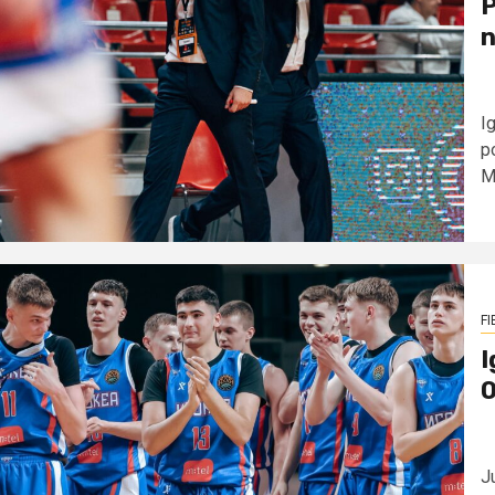
P
n
I
p
Mi
FI
I
O
J