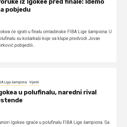
oruke iz Igokee pred finale: Idemo
a pobjedu
gokea će igrati u finalu omladinske FIBA Lige šampiona. U
olufinalu su košarkaši koje sa klupe predvodi Jovan
rković pobijedili...
BA Liga šampiona
Vijesti
gokea u polufinalu, naredni rival
stende
uniori Igokee igraće u polufinalu FIBA Lige šampiona. Sa