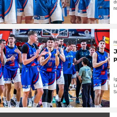
d
na
FI
J
p
I
L
Sa