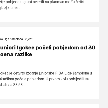
vije pobjede u grupi ovjerili su plasman među četiri
jbolja tima....
BA Liga šampiona
Vijesti
uniori Igokee počeli pobjedom od 30
oena razlike
gokea je četvrto izdanje juniorske FIBA Lige šampiona u
aktašima počela pobjedom. U prvom kolu pobijedili su
bah sa 88:58....