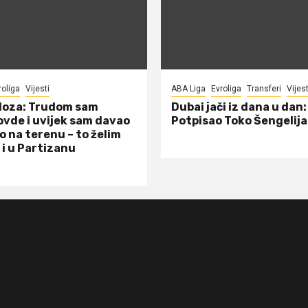
roliga
Vijesti
ABA Liga
Evroliga
Transferi
Vijest
doza: Trudom sam
Dubai jači iz dana u dan:
ovde i uvijek sam davao
Potpisao Toko Šengelija
o na terenu – to želim
 i u Partizanu