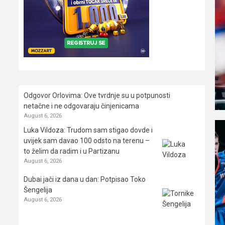
Odgovor Orlovima: ​Ove tvrdnje su u potpunosti
netačne i ne odgovaraju činjenicama
August 6, 2026
Luka Vildoza: Trudom sam stigao dovde i
uvijek sam davao 100 odsto na terenu –
to želim da radim i u Partizanu
August 6, 2026
Dubai jači iz dana u dan: Potpisao Toko
Šengelija
August 6, 2026