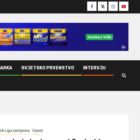
Facebook
Twitter
Instagram
Youtube
ŠARKA
SVJETSKO PRVENSTVO
INTERVJU
BA Liga šampiona
Vijesti