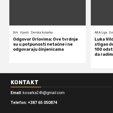
BiH
Vijesti
Ženska košarka
ABA Liga
Ev
Odgovor Orlovima: ​Ove tvrdnje
Luka Vil
su u potpunosti netačne i ne
stigao d
odgovaraju činjenicama
100 odst
da radim
KONTAKT
Email:
kosarka24h@gmail.com
Telefon: +387 65 050874