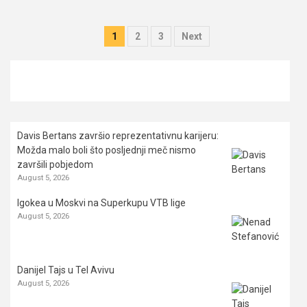
Posts
1
2
3
Next
pagination
Davis Bertans završio reprezentativnu karijeru:
Možda malo boli što posljednji meč nismo
završili pobjedom
August 5, 2026
Igokea u Moskvi na Superkupu VTB lige
August 5, 2026
Danijel Tajs u Tel Avivu
August 5, 2026