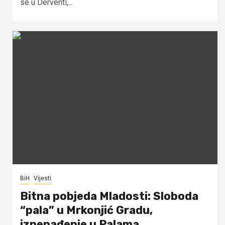
se u Derventi,...
BiH
Vijesti
Bitna pobjeda Mladosti: Sloboda
“pala” u Mrkonjić Gradu,
iznenađenje u Palama