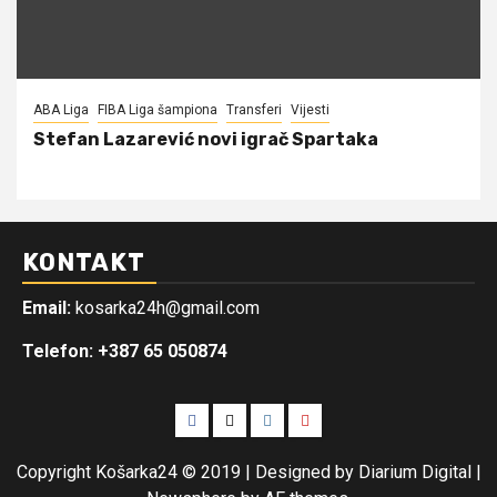
ABA Liga
FIBA Liga šampiona
Transferi
Vijesti
Stefan Lazarević novi igrač Spartaka
KONTAKT
Email:
kosarka24h@gmail.com
Telefon: +387 65 050874
Facebook
Twitter
Instagram
Youtube
Copyright Košarka24 © 2019 | Designed by Diarium Digital
|