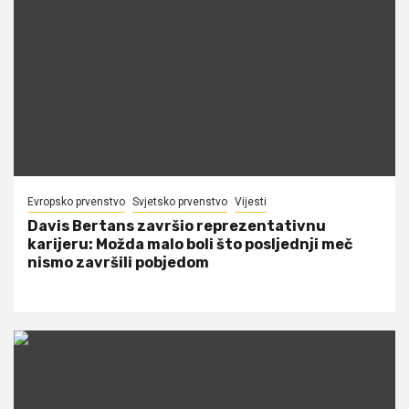
Evropsko prvenstvo
Svjetsko prvenstvo
Vijesti
Davis Bertans završio reprezentativnu
karijeru: Možda malo boli što posljednji meč
nismo završili pobjedom