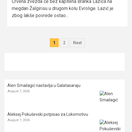
Crvena zvezda će bez kapitena Branka Lazića na
megdan Žalgirisu u drugom kolu Evrolige. Lazić je
zbog lakše povrede ostao...
Posts
1
2
Next
pagination
Alen Smailagić nastavlja u Galatasaraju
August 7, 2026
Aleksej Pokuševski potpisao za Lokomotivu
August 7, 2026