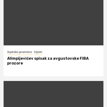
Svjetsko prvenstvo
Vijesti
Alimpijevićev spisak za avgustovske FIBA
prozore