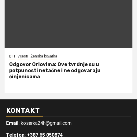
BiH
Vijesti
Ženska košarka
Odgovor Orlovima: ​Ove tvrdnje su u
potpunosti netačne i ne odgovaraju
činjenicama
KONTAKT
Email:
kosarka24h@gmail.com
Telefon: +387 65 050874