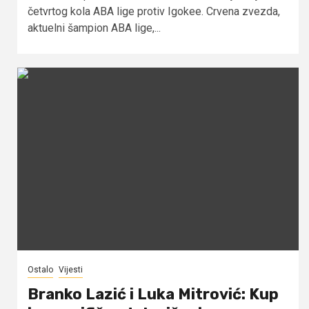
četvrtog kola ABA lige protiv Igokee. Crvena zvezda,
aktuelni šampion ABA lige,...
Ostalo
Vijesti
Branko Lazić i Luka Mitrović: Kup