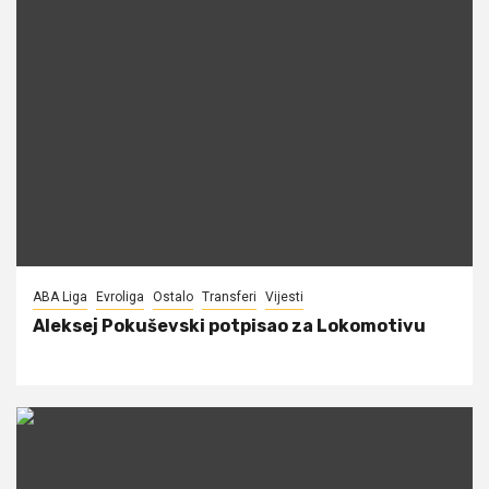
ABA Liga
Evroliga
Ostalo
Transferi
Vijesti
Aleksej Pokuševski potpisao za Lokomotivu