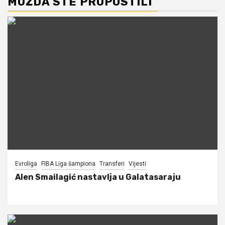
MOŽDA STE PROPUSTILI
Evroliga
FIBA Liga šampiona
Transferi
Vijesti
Alen Smailagić nastavlja u Galatasaraju