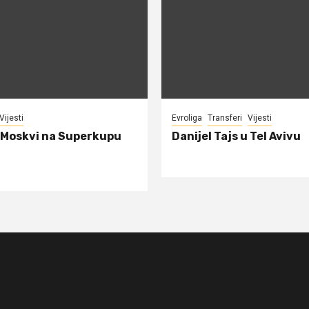
Vijesti
Evroliga
Transferi
Vijesti
 Moskvi na Superkupu
Danijel Tajs u Tel Avivu