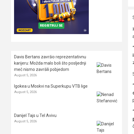
Davis Bertans završio reprezentativnu
karijeru: Možda malo boli što posljednji
meč nismo završili pobjedom
August 5, 2026
Igokea u Moskvi na Superkupu VTB lige
August 5, 2026
Danijel Tajs u Tel Avivu
August 5, 2026