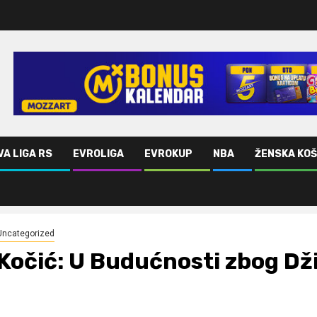
VA LIGA RS
EVROLIGA
EVROKUP
NBA
ŽENSKA KO
Uncategorized
Kočić: U Budućnosti zbog Dž