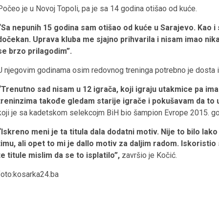
Počeo je u Novoj Topoli, pa je sa 14 godina otišao od kuće.
“Sa nepunih 15 godina sam otišao od kuće u Sarajevo. Kao i 
dočekan. Uprava kluba me sjajno prihvarila i nisam imao ni
se brzo prilagodim”.
U njegovim godinama osim redovnog treninga potrebno je dosta i 
“Trenutno sad nisam u 12 igrača, koji igraju utakmice pa im
treninzima takođe gledam starije igrače i pokušavam da to us
koji je sa kadetskom selekcojm BiH bio šampion Evrope 2015. go
“Iskreno meni je ta titula dala dodatni motiv. Nije to bilo lako
timu, ali opet to mi je dallo motiv za daljim radom. Iskoris
te titule mislim da se to isplatilo”,
završio je Kočić.
foto:kosarka24.ba