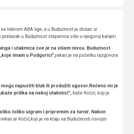
sa liderom ABA lige, a u Budućnost je došao iz
 prelazak u Budućnost stepenica više u njegovoj karijeri.
eninga i utakmica sve je na višem nivou. Budućnost
a,koje imam u Podgorici”,
rekao je na početku razgovora
mogu napustiti klub ili produžiti ugovor.Rečeno mi je
ukaže prilika na nekoj utakmici”,
kaže Kočić, koji je
oliko toliko uigram i pripremim za turnir. Nakon
rekao je Kočić,koji je na kraju sa Budućnosti osvojio