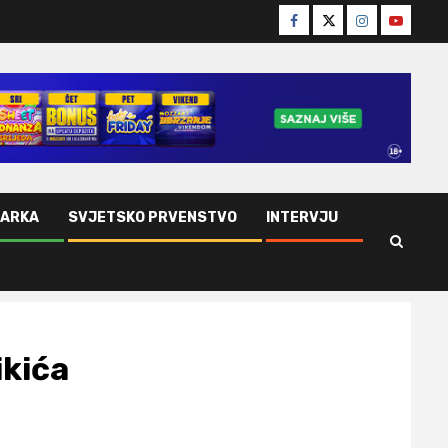
Facebook
Twitter
Instagram
Youtube
ŠARKA
SVJETSKO PRVENSTVO
INTERVJU
ikića