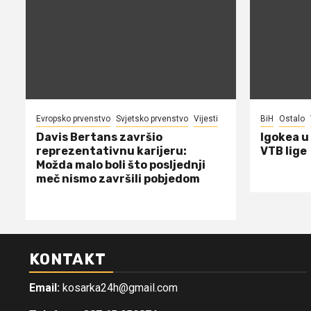
Evropsko prvenstvo
Svjetsko prvenstvo
Vijesti
BiH
Ostalo
Davis Bertans završio
Igokea u
reprezentativnu karijeru:
VTB lige
Možda malo boli što posljednji
meč nismo završili pobjedom
KONTAKT
Email:
kosarka24h@gmail.com