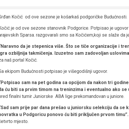
Srđan Kočić od ove sezone je košarkaš podgoričke Budućnosti.
Kočić je od ove sezone stanovnik Podgorice. Potpisao je ugovor 
arajevskih Sparsa. razgovarali smo sa Kočićem,koji se slaže da je
“Naravno da je stepenica više. Što se tiče organizacije i tr
igra ozbiljnija takmičenja. Izuzetno sam zadovoljan uslovim
za naš portal Kočić.
Sa ekipom Budućnosti potpisao je višegodišnji ugovor.
“Potpisao sam na pet godina sa opcijom da nakon tri godine 
da ću biti sa prvim timom na treninzima i eventualno ako se 
pred finalni turnir Juniorske ABA lige prekomandovan u juniore.
“Sad sam prije par dana prešao u juniorsku selekciju da se k
povratka u Podgoricu ponovo ću biti priključen prvom timu”.
četvrto mjesto.