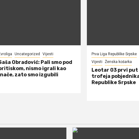
Evroliga
Uncategorized
Vijesti
Prva Liga Republike Srpske
Saša Obradović: Pali smo pod
Vijesti
Ženska košarka
pritiskom, nismo igrali kao
Leotar 03 prvi put 
inače, zato smo izgubili
trofeja pobjednik
Republike Srpske