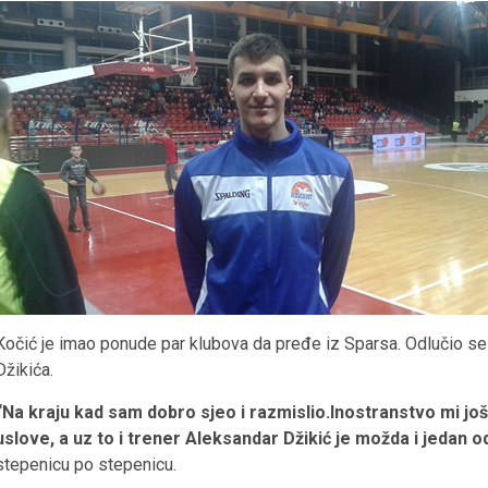
Kočić je imao ponude par klubova da pređe iz Sparsa. Odlučio s
Džikića.
“Na kraju kad sam dobro sjeo i razmislio.Inostranstvo mi još 
uslove, a uz to i trener Aleksandar Džikić je možda i jedan od
stepenicu po stepenicu.