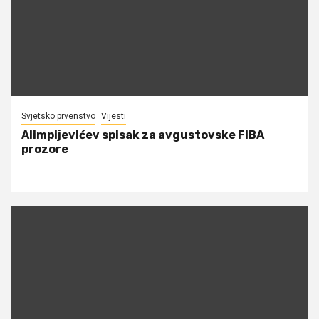
Svjetsko prvenstvo
Vijesti
Alimpijevićev spisak za avgustovske FIBA
prozore