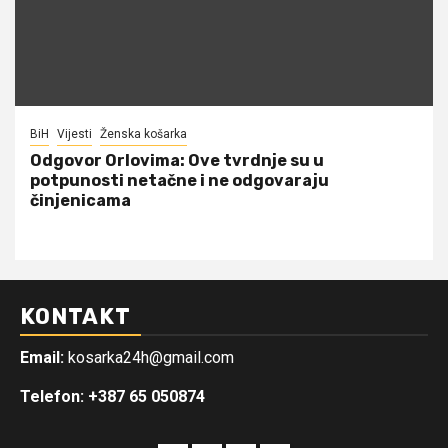
BiH
Vijesti
Ženska košarka
Odgovor Orlovima: ​Ove tvrdnje su u
potpunosti netačne i ne odgovaraju
činjenicama
KONTAKT
Email:
kosarka24h@gmail.com
Telefon: +387 65 050874