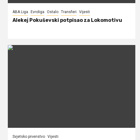
ABA Liga
Evroliga
Ostalo
Transferi
Vijesti
Alekej Pokuševski potpisao za Lokomotivu
Svjetsko prvenstvo
Vijesti