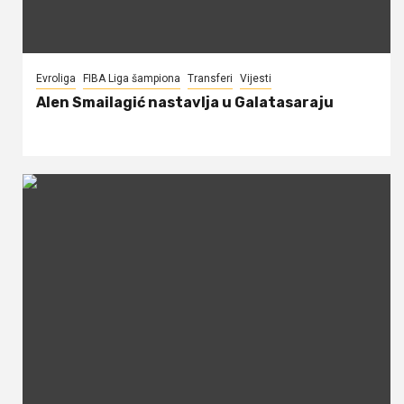
Evroliga
FIBA Liga šampiona
Transferi
Vijesti
Alen Smailagić nastavlja u Galatasaraju