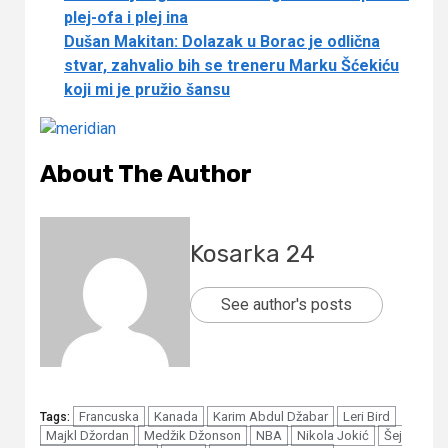
plej-ofa i plej ina
Dušan Makitan: Dolazak u Borac je odlična
stvar, zahvalio bih se treneru Marku Šćekiću
koji mi je pružio šansu
About The Author
Kosarka 24
See author's posts
Francuska
Kanada
Karim Abdul Džabar
Leri Bird
Tags:
Majkl Džordan
Medžik Džonson
NBA
Nikola Jokić
Šej