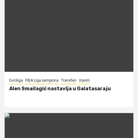
Evroliga
FIBA Liga šampiona
Transferi
Vijesti
Alen Smailagić nastavlja u Galatasaraju