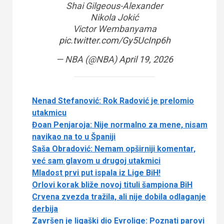
Shai Gilgeous-Alexander
Nikola Jokić
Victor Wembanyama
pic.twitter.com/Gy5UcInp6h
— NBA (@NBA)
April 19, 2026
Nenad Stefanović: Rok Radović je prelomio
utakmicu
Đoan Penjaroja: Nije normalno za mene, nisam
navikao na to u Španiji
Saša Obradović: Nemam opširniji komentar,
već sam glavom u drugoj utakmici
Mladost prvi put ispala iz Lige BiH!
Orlovi korak bliže novoj tituli šampiona BiH
Crvena zvezda tražila, ali nije dobila odlaganje
derbija
Završen je ligaški dio Evrolige: Poznati parovi