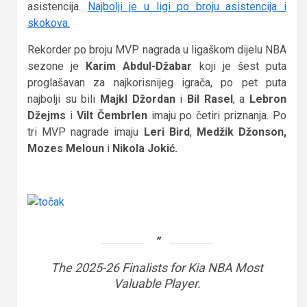
asistencija.
Najbolji je u ligi po broju asistencija i
skokova.
Rekorder po broju MVP nagrada u ligaškom dijelu NBA
sezone je
Karim Abdul-Džabar
koji je šest puta
proglašavan za najkorisnijeg igrača, po pet puta
najbolji su bili
Majkl Džordan
i
Bil Rasel
, a
Lebron
Džejms
i
Vilt Čembrlen
imaju po četiri priznanja. Po
tri MVP nagrade imaju
Leri Bird
,
Medžik Džonson,
Mozes Meloun
i
Nikola Jokić.
The 2025-26 Finalists for Kia NBA Most
Valuable Player.