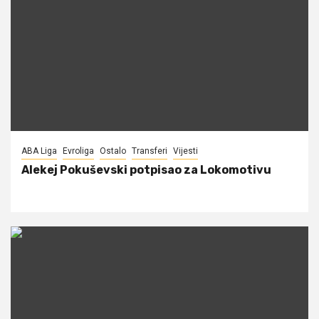
ABA Liga
Evroliga
Ostalo
Transferi
Vijesti
Alekej Pokuševski potpisao za Lokomotivu