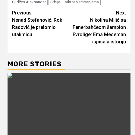
Gildžes Aleksander
Srbija
Viktor Vembanjama
Continue
Previous
Next
Nenad Stefanović: Rok
Nikolina Milić sa
Reading
Radović je prelomio
Fenerbahčeom šampion
utakmicu
Evrolige: Ema Meseman
ispisala istoriju
MORE STORIES