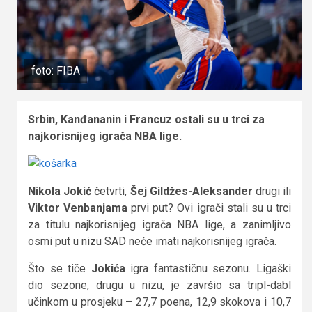
foto: FIBA
Srbin, Kanđananin i Francuz ostali su u trci za
najkorisnijeg igrača NBA lige.
Nikola Jokić
četvrti,
Šej Gildžes-Aleksander
drugi ili
Viktor Venbanjama
prvi put? Ovi igrači stali su u trci
za titulu najkorisnijeg igrača NBA lige, a zanimljivo
osmi put u nizu SAD neće imati najkorisnijeg igrača.
Što se tiče
Jokića
igra fantastičnu sezonu. Ligaški
dio sezone, drugu u nizu, je završio sa tripl-dabl
učinkom u prosjeku – 27,7 poena, 12,9 skokova i 10,7