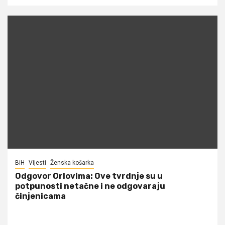
BiH
Vijesti
Ženska košarka
Odgovor Orlovima: ​Ove tvrdnje su u
potpunosti netačne i ne odgovaraju
činjenicama