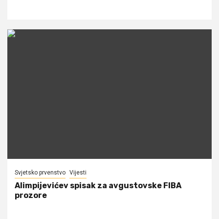
Svjetsko prvenstvo
Vijesti
Alimpijevićev spisak za avgustovske FIBA
prozore