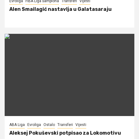
Evroliga
FIBA Liga šampiona
Transferi
Vijesti
Alen Smailagić nastavlja u Galatasaraju
ABA Liga
Evroliga
Ostalo
Transferi
Vijesti
Aleksej Pokuševski potpisao za Lokomotivu