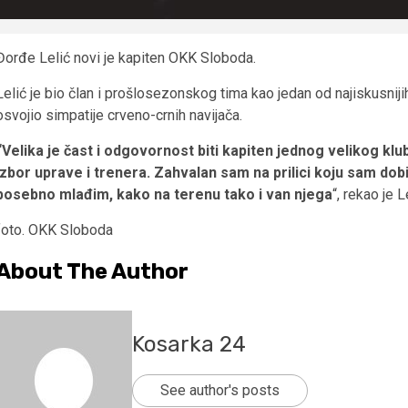
Đorđe Lelić novi je kapiten OKK Sloboda.
Lelić je bio član i prošlosezonskog tima kao jedan od najiskusnij
osvojio simpatije crveno-crnih navijača.
“Velika je čast i odgovornost biti kapiten jednog velikog kl
izbor uprave i trenera. Zahvalan sam na prilici koju sam do
posebno mlađim, kako na terenu tako i van njega
“, rekao je 
foto. OKK Sloboda
About The Author
Kosarka 24
See author's posts