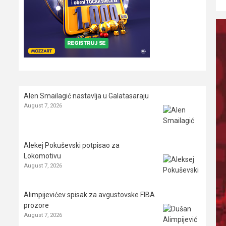
Alen Smailagić nastavlja u Galatasaraju
August 7, 2026
Alekej Pokuševski potpisao za
Lokomotivu
August 7, 2026
Alimpijevićev spisak za avgustovske FIBA
prozore
August 7, 2026