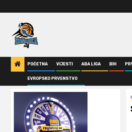
Skip
to
content
POČETNA
VIJESTI
ABA LIGA
BIH
PR
EVROPSKO PRVENSTVO
Home
BiH
Sloboda ima novog kapitena