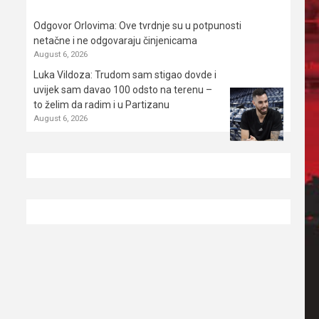
Odgovor Orlovima: ​Ove tvrdnje su u potpunosti
netačne i ne odgovaraju činjenicama
August 6, 2026
Luka Vildoza: Trudom sam stigao dovde i
uvijek sam davao 100 odsto na terenu –
to želim da radim i u Partizanu
August 6, 2026