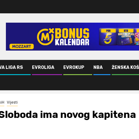
VA LIGA RS
EVROLIGA
EVROKUP
NBA
ŽENSKA KO
BiH
Vijesti
Sloboda ima novog kapitena