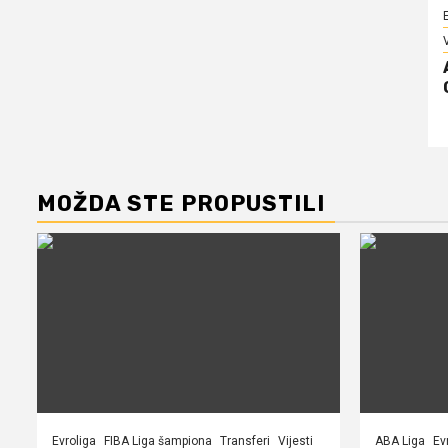
V
MOŽDA STE PROPUSTILI
Evroliga
FIBA Liga šampiona
Transferi
Vijesti
ABA Liga
Ev