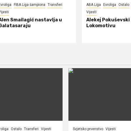
Evroliga
FIBA Liga šampiona
Transferi
ABA Liga
Evroliga
Ostalo
ijesti
Vijesti
Alen Smailagić nastavlja u
Alekej Pokuševski
Galatasaraju
Lokomotivu
roliga
Ostalo
Transferi
Vijesti
Svjetsko prvenstvo
Vijesti