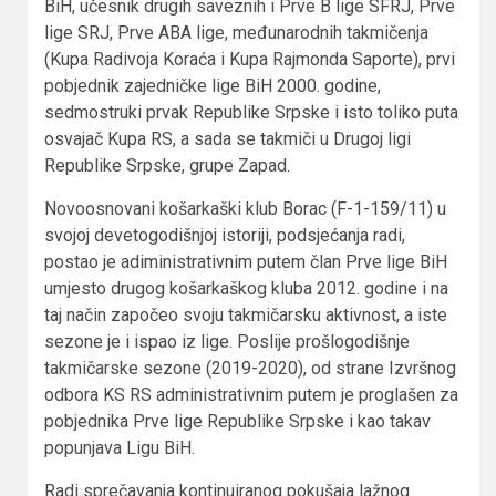
BiH, učesnik drugih saveznih i Prve B lige SFRJ, Prve
lige SRJ, Prve ABA lige, međunarodnih takmičenja
(Kupa Radivoja Koraća i Kupa Rajmonda Saporte), prvi
pobjednik zajedničke lige BiH 2000. godine,
sedmostruki prvak Republike Srpske i isto toliko puta
osvajač Kupa RS, a sada se takmiči u Drugoj ligi
Republike Srpske, grupe Zapad.
Novoosnovani košarkaški klub Borac (F-1-159/11) u
svojoj devetogodišnjoj istoriji, podsjećanja radi,
postao je adiministrativnim putem član Prve lige BiH
umjesto drugog košarkaškog kluba 2012. godine i na
taj način započeo svoju takmičarsku aktivnost, a iste
sezone je i ispao iz lige. Poslije prošlogodišnje
takmičarske sezone (2019-2020), od strane Izvršnog
odbora KS RS administrativnim putem je proglašen za
pobjednika Prve lige Republike Srpske i kao takav
popunjava Ligu BiH.
Radi sprečavanja kontinuiranog pokušaja lažnog