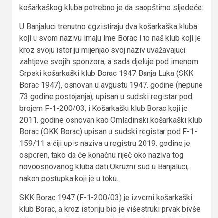
košarkaškog kluba potrebno je da saopštimo sljedeće:
U Banjaluci trenutno egzistiraju dva košarkaška kluba
koji u svom nazivu imaju ime Borac i to naš klub koji je
kroz svoju istoriju mijenjao svoj naziv uvažavajući
zahtjeve svojih sponzora, a sada djeluje pod imenom
Srpski košarkaški klub Borac 1947 Banja Luka (SKK
Borac 1947), osnovan u avgustu 1947. godine (nepune
73 godine postojanja), upisan u sudski registar pod
brojem F-1-200/03, i Košarkaški klub Borac koji je
2011. godine osnovan kao Omladinski košarkaški klub
Borac (OKK Borac) upisan u sudski registar pod F-1-
159/11 a čiji upis naziva u registru 2019. godine je
osporen, tako da će konačnu riječ oko naziva tog
novoosnovanog kluba dati Okružni sud u Banjaluci,
nakon postupka koji je u toku.
SKK Borac 1947 (F-1-200/03) je izvorni košarkaški
klub Borac, a kroz istoriju bio je višestruki prvak bivše