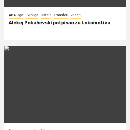
ABA Liga
Evroliga
Ostalo
Transferi
Vijesti
Alekej Pokuševski potpisao za Lokomotivu