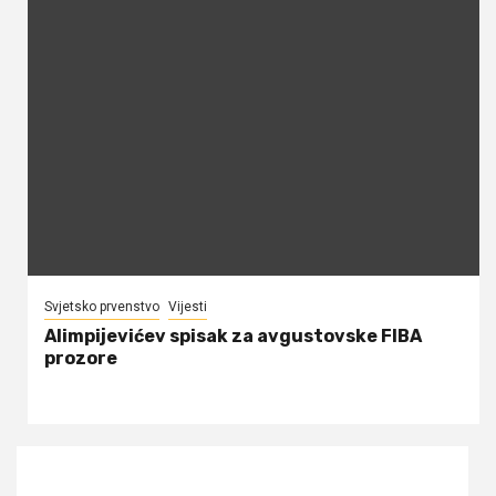
Svjetsko prvenstvo
Vijesti
Alimpijevićev spisak za avgustovske FIBA
prozore