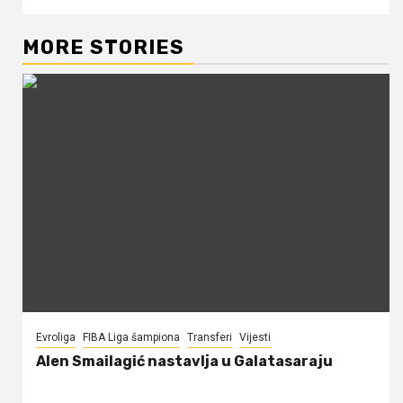
MORE STORIES
Evroliga
FIBA Liga šampiona
Transferi
Vijesti
Alen Smailagić nastavlja u Galatasaraju