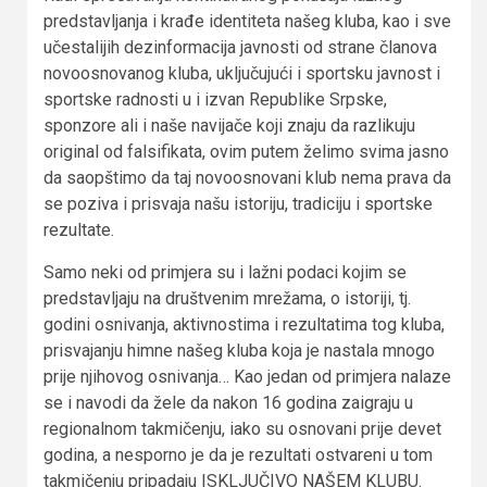
predstavljanja i krađe identiteta našeg kluba, kao i sve
učestalijih dezinformacija javnosti od strane članova
novoosnovanog kluba, uključujući i sportsku javnost i
sportske radnosti u i izvan Republike Srpske,
sponzore ali i naše navijače koji znaju da razlikuju
original od falsifikata, ovim putem želimo svima jasno
da saopštimo da taj novoosnovani klub nema prava da
se poziva i prisvaja našu istoriju, tradiciju i sportske
rezultate.
Samo neki od primjera su i lažni podaci kojim se
predstavljaju na društvenim mrežama, o istoriji, tj.
godini osnivanja, aktivnostima i rezultatima tog kluba,
prisvajanju himne našeg kluba koja je nastala mnogo
prije njihovog osnivanja… Kao jedan od primjera nalaze
se i navodi da žele da nakon 16 godina zaigraju u
regionalnom takmičenju, iako su osnovani prije devet
godina, a nesporno je da je rezultati ostvareni u tom
takmičenju pripadaju ISKLJUČIVO NAŠEM KLUBU.