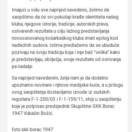
Imajući u vidu sve naprijed navedeno, želimo da
saopštimo da će svi pokušaji krađe identiteta našeg
kluba, njegove istorije, tradicije, autorskih prava,
ostvarenih rezultata u cilju lažnog predstavljanja
novoosnovanog košarkaškog kluba imati epilog kod
nadležnih sudova. Istima predlažemo da se ubuduće
pozivaju na svoju tradiciju koja i nije baš ”velika” kako
je predstavljaju, obilježja, svoje rezultate od osnivanja
pa nadalje.
Sa naprijed navedenim, želja nam je da dodatno
upoznamo novinare i njhove medijske kuće, a u prilogu
ovog saopštenja dostavljamo izvode iz sudskih
registara F-1-200/03 i F-1-159/11, stoji u saopštenju
koje je potpisao predsjednik Skupštine SKK Borac
1947 Vukašin Božić.
foto:skk borac 1947