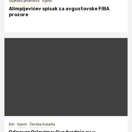
Svjetsko prvenstvo
Vijesti
Alimpijevićev spisak za avgustovske FIBA
prozore
BiH
Vijesti
Ženska košarka