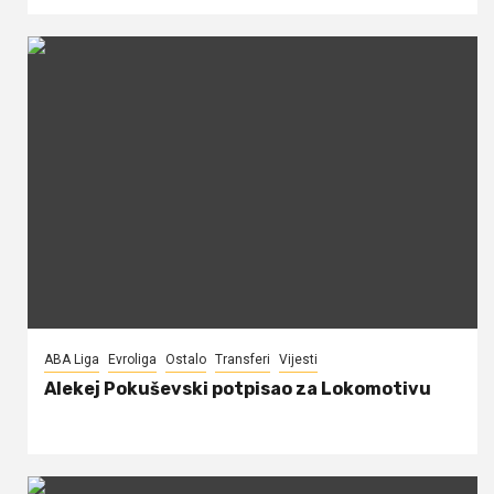
ABA Liga
Evroliga
Ostalo
Transferi
Vijesti
Alekej Pokuševski potpisao za Lokomotivu