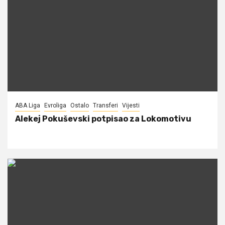
ABA Liga
Evroliga
Ostalo
Transferi
Vijesti
Alekej Pokuševski potpisao za Lokomotivu