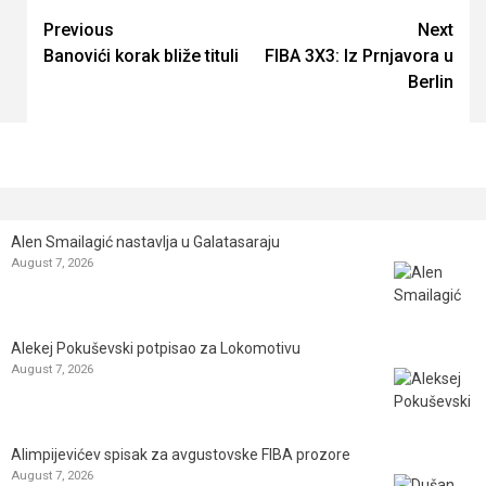
Continue
Previous
Next
Banovići korak bliže tituli
FIBA 3X3: Iz Prnjavora u
Reading
Berlin
Alen Smailagić nastavlja u Galatasaraju
August 7, 2026
Alekej Pokuševski potpisao za Lokomotivu
August 7, 2026
Alimpijevićev spisak za avgustovske FIBA prozore
August 7, 2026