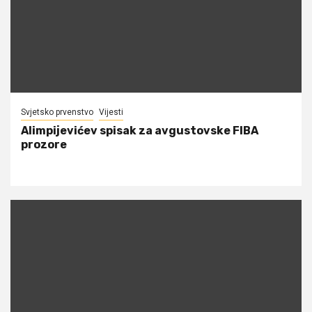
Svjetsko prvenstvo
Vijesti
Alimpijevićev spisak za avgustovske FIBA
prozore