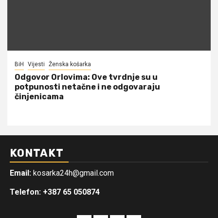
BiH
Vijesti
Ženska košarka
Odgovor Orlovima: ​Ove tvrdnje su u
potpunosti netačne i ne odgovaraju
činjenicama
KONTAKT
Email:
kosarka24h@gmail.com
Telefon: +387 65 050874