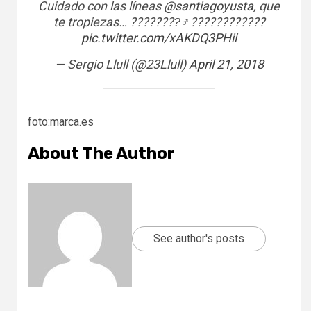
Cuidado con las líneas
@santiagoyusta
, que
te tropiezas… ????????‍♂????????????
pic.twitter.com/xAKDQ3PHii
— Sergio Llull (@23Llull)
April 21, 2018
foto:marca.es
About The Author
See author's posts