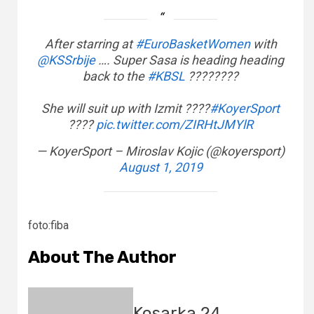
After starring at
#EuroBasketWomen
with
@KSSrbije
…. Super Sasa is heading heading
back to the
#KBSL
????????
She will suit up with Izmit ????
#KoyerSport
????
pic.twitter.com/ZIRHtJMYlR
— KoyerSport – Miroslav Kojic (@koyersport)
August 1, 2019
foto:fiba
About The Author
Kosarka 24