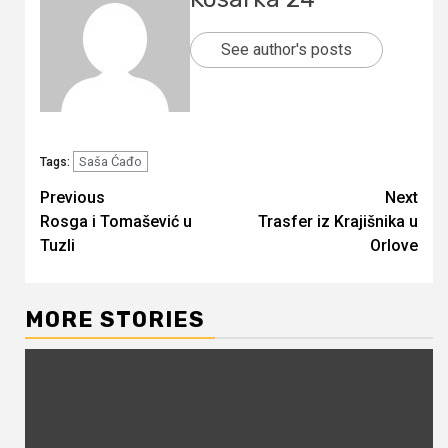
See author's posts
Saša Ćađo
Tags:
Continue
Previous
Next
Rosga i Tomašević u
Trasfer iz Krajišnika u
Reading
Tuzli
Orlove
MORE STORIES