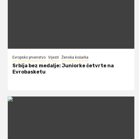
Evropsko prvenstvo
Vijesti
Ženska košarka
Srbija bez medalje: Juniorke četvrte na
Evrobasketu