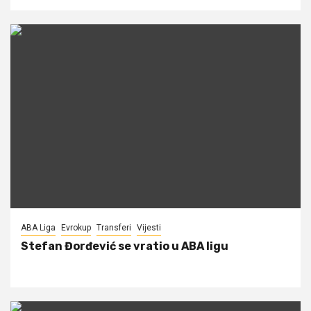
ABA Liga
Evrokup
Transferi
Vijesti
Stefan Đorđević se vratio u ABA ligu