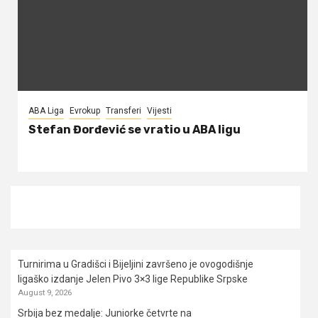
ABA Liga
Evrokup
Transferi
Vijesti
Stefan Đorđević se vratio u ABA ligu
Turnirima u Gradišci i Bijeljini završeno je ovogodišnje
ligaško izdanje Jelen Pivo 3×3 lige Republike Srpske
August 9, 2026
Srbija bez medalje: Juniorke četvrte na