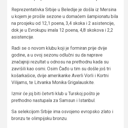
Reprezentativka Srbije u Beledije je došla iz Mersina
u kojem je prošle sezone u domaćem šampionatu bila
na prosjeku od 12,1 poena, 3,4 skoka i 2 asistencije,
dok je u Evrokupu imala 12 poena, 4,8 skokova i 2,2
asistencije.
Radi se o novom klubu koji je formiran prije dvije
godine, a u ovoj sezonu odlučni su da naprave
značajniji rezultat u odnosu na prethodnu kada su
završili kao osmi. Osim Čađo u tim su došle još tri
košarkašice, dvije amerikanke Averli Vorli i Kortni
Vilijams, te Litvanka Monika Grigalauskite.
Izmir će joj biti četvrti klub u Turskoj pošto je
prethodno nastupala za Samsun i Istanbul.
Sa selekcijom Srbije ima osvojeno evropsko zlato i
bronzu te olimpijsku bronzu.