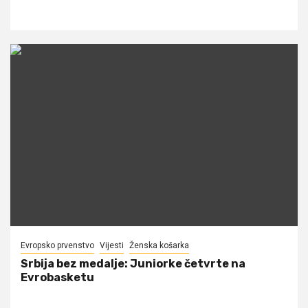
Evropsko prvenstvo
Vijesti
Ženska košarka
Srbija bez medalje: Juniorke četvrte na
Evrobasketu