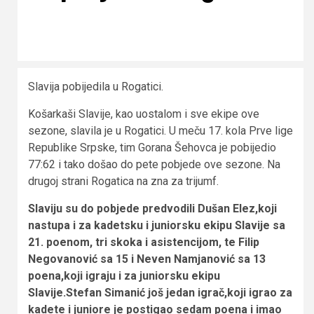
Slavija pobijedila u Rogatici.
Košarkaši Slavije, kao uostalom i sve ekipe ove
sezone, slavila je u Rogatici. U meču 17. kola Prve lige
Republike Srpske, tim Gorana Šehovca je pobijedio
77:62 i tako došao do pete pobjede ove sezone. Na
drugoj strani Rogatica na zna za trijumf.
Slaviju su do pobjede predvodili Dušan Elez,koji
nastupa i za kadetsku i juniorsku ekipu Slavije sa
21. poenom, tri skoka i asistencijom, te Filip
Negovanović sa 15 i Neven Namjanović sa 13
poena,koji igraju i za juniorsku ekipu
Slavije.Stefan Simanić još jedan igrač,koji igrao za
kadete i juniore je postigao sedam poena i imao