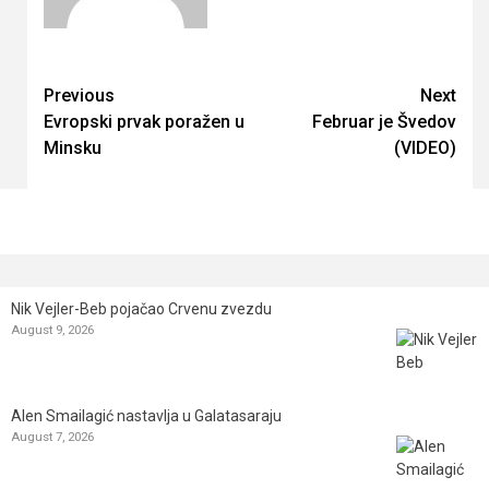
Continue
Previous
Next
Evropski prvak poražen u
Februar je Švedov
Reading
Minsku
(VIDEO)
Nik Vejler-Beb pojačao Crvenu zvezdu
August 9, 2026
Alen Smailagić nastavlja u Galatasaraju
August 7, 2026