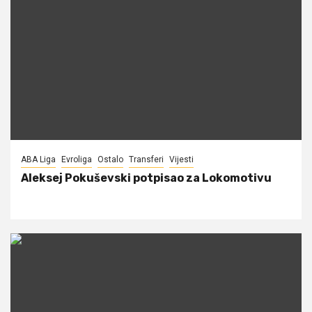
ABA Liga
Evroliga
Ostalo
Transferi
Vijesti
Aleksej Pokuševski potpisao za Lokomotivu