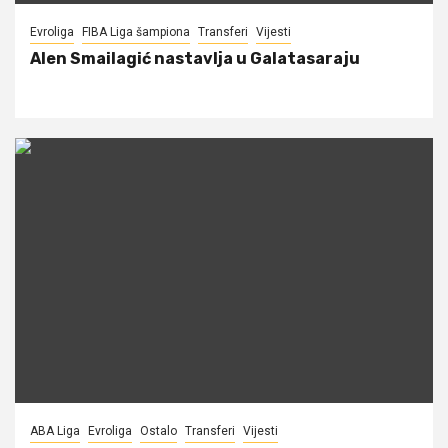
Evroliga
FIBA Liga šampiona
Transferi
Vijesti
Alen Smailagić nastavlja u Galatasaraju
ABA Liga
Evroliga
Ostalo
Transferi
Vijesti