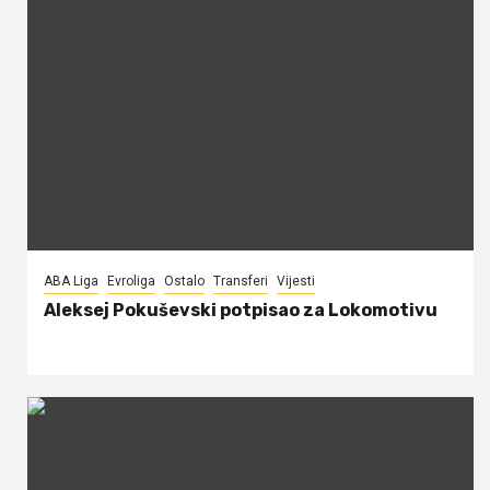
ABA Liga
Evroliga
Ostalo
Transferi
Vijesti
Aleksej Pokuševski potpisao za Lokomotivu