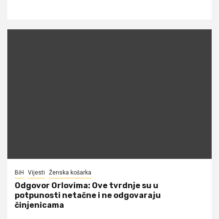
BiH
Vijesti
Ženska košarka
Odgovor Orlovima: ​Ove tvrdnje su u
potpunosti netačne i ne odgovaraju
činjenicama