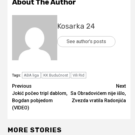
About The Author
Kosarka 24
See author's posts
ABA liga
KK Budućnost
Vili Rid
Tags:
Continue
Previous
Next
Jokić počeo tripl dablom,
Sa Obradovićem nije išlo,
Reading
Bogdan pobjedom
Zvezda vratila Radonjića
(VIDEO)
MORE STORIES