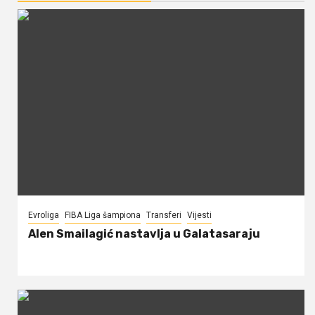
Evroliga
FIBA Liga šampiona
Transferi
Vijesti
Alen Smailagić nastavlja u Galatasaraju