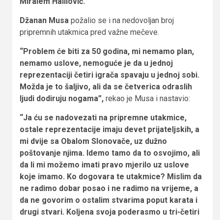
Miralem Halilović.
Džanan Musa
požalio se i na nedovoljan broj
pripremnih utakmica pred važne mečeve.
“Problem će biti za 50 godina, mi nemamo plan,
nemamo uslove, nemoguće je da u jednoj
reprezentaciji četiri igrača spavaju u jednoj sobi.
Možda je to šaljivo, ali da se četverica odraslih
ljudi dodiruju nogama”,
rekao je Musa i nastavio:
“Ja ću se nadovezati na pripremne utakmice,
ostale reprezentacije imaju devet prijateljskih, a
mi dvije sa Obalom Slonovače, uz dužno
poštovanje njima. Idemo tamo da to osvojimo, ali
da li mi možemo imati pravo mjerilo uz uslove
koje imamo. Ko dogovara te utakmice? Mislim da
ne radimo dobar posao i ne radimo na vrijeme, a
da ne govorim o ostalim stvarima poput karata i
drugi stvari. Koljena svoja poderasmo u tri-četiri