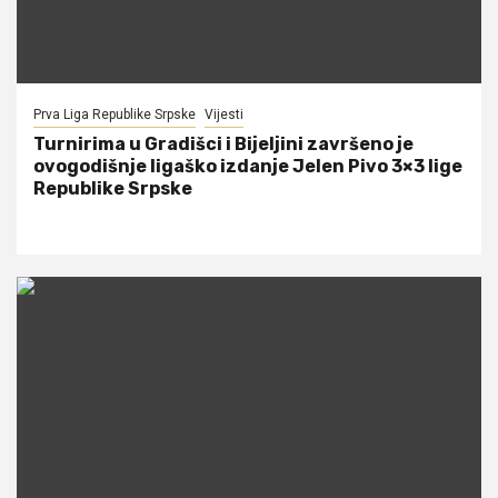
Prva Liga Republike Srpske
Vijesti
Turnirima u Gradišci i Bijeljini završeno je
ovogodišnje ligaško izdanje Jelen Pivo 3×3 lige
Republike Srpske