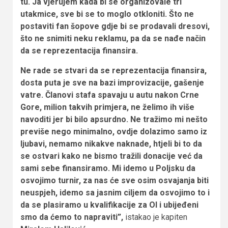
tu. Ja vjerujem kada bi se organizovale tri
utakmice, sve bi se to moglo otkloniti. Što ne
postaviti fan šopove gdje bi se prodavali dresovi,
što ne snimiti neku reklamu, pa da se nađe način
da se reprezentacija finansira.
Ne rade se stvari da se reprezentacija finansira,
dosta puta je sve na bazi improvizacije, gašenje
vatre. Članovi stafa spavaju u autu nakon Crne
Gore, milion takvih primjera, ne želimo ih više
navoditi jer bi bilo apsurdno. Ne tražimo mi nešto
previše nego minimalno, ovdje dolazimo samo iz
ljubavi, nemamo nikakve naknade, htjeli bi to da
se ostvari kako ne bismo tražili donacije već da
sami sebe finansiramo. Mi idemo u Poljsku da
osvojimo turnir, za nas će sve osim osvajanja biti
neuspjeh, idemo sa jasnim ciljem da osvojimo to i
da se plasiramo u kvalifikacije za OI i ubijeđeni
smo da ćemo to napraviti”,
istakao je kapiten