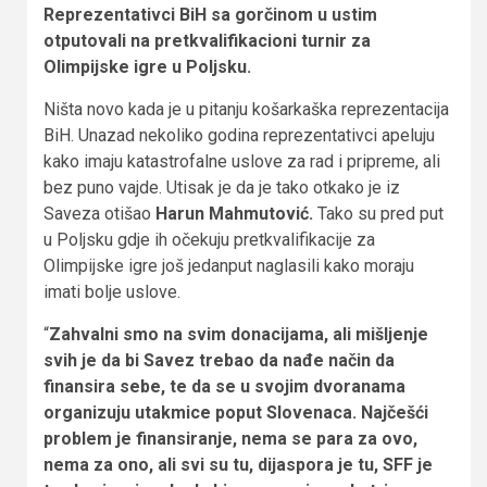
Reprezentativci BiH sa gorčinom u ustim
otputovali na pretkvalifikacioni turnir za
Olimpijske igre u Poljsku.
Ništa novo kada je u pitanju košarkaška reprezentacija
BiH. Unazad nekoliko godina reprezentativci apeluju
kako imaju katastrofalne uslove za rad i pripreme, ali
bez puno vajde. Utisak je da je tako otkako je iz
Saveza otišao
Harun Mahmutović.
Tako su pred put
u Poljsku gdje ih očekuju pretkvalifikacije za
Olimpijske igre još jedanput naglasili kako moraju
imati bolje uslove.
“
Zahvalni smo na svim donacijama, ali mišljenje
svih je da bi Savez trebao da nađe način da
finansira sebe, te da se u svojim dvoranama
organizuju utakmice poput Slovenaca. Najčešći
problem je finansiranje, nema se para za ovo,
nema za ono, ali svi su tu, dijaspora je tu, SFF je