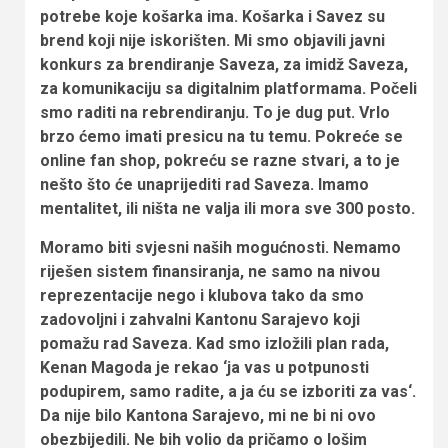
potrebe koje košarka ima. Košarka i Savez su
brend koji nije iskorišten. Mi smo objavili javni
konkurs za brendiranje Saveza, za imidž Saveza,
za komunikaciju sa digitalnim platformama. Počeli
smo raditi na rebrendiranju. To je dug put. Vrlo
brzo ćemo imati presicu na tu temu. Pokreće se
online fan shop, pokreću se razne stvari, a to je
nešto što će unaprijediti rad Saveza. Imamo
mentalitet, ili ništa ne valja ili mora sve 300 posto.
Moramo biti svjesni naših mogućnosti. Nemamo
riješen sistem finansiranja, ne samo na nivou
reprezentacije nego i klubova tako da smo
zadovoljni i zahvalni Kantonu Sarajevo koji
pomažu rad Saveza. Kad smo izložili plan rada,
Kenan Magoda je rekao ‘ja vas u potpunosti
podupirem, samo radite, a ja ću se izboriti za vas‘.
Da nije bilo Kantona Sarajevo, mi ne bi ni ovo
obezbijedili. Ne bih volio da pričamo o lošim