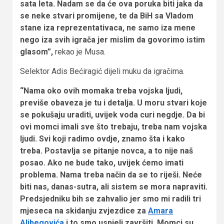
sata leta. Nadam se da će ova poruka biti jaka da
se neke stvari promijene, te da BiH sa Vladom
stane iza reprezentativaca, ne samo iza mene
nego iza svih igrača jer mislim da govorimo istim
glasom”,
rekao je Musa.
Selektor Adis Bećiragić dijeli muku da igračima.
“Nama oko ovih momaka treba vojska ljudi,
previše obaveza je tu i detalja. U moru stvari koje
se pokušaju uraditi, uvijek voda curi negdje. Da bi
ovi momci imali sve što trebaju, treba nam vojska
ljudi. Svi koji radimo ovdje, znamo šta i kako
treba. Postavlja se pitanje novca, a to nije naš
posao. Ako ne bude tako, uvijek ćemo imati
problema. Nama treba način da se to riješi. Neće
biti nas, danas-sutra, ali sistem se mora napraviti.
Predsjedniku bih se zahvalio jer smo mi radili tri
mjeseca na skidanju zvjezdice za
Amara
Alibegovića
i to smo uspjeli završiti. Momci su