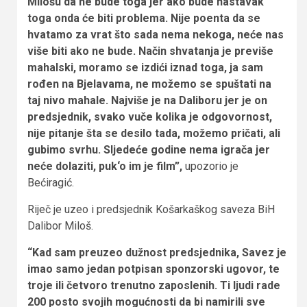
Milošu da ne bude toga jer ako bude nastavak
toga onda će biti problema. Nije poenta da se
hvatamo za vrat što sada nema nekoga, neće nas
više biti ako ne bude. Način shvatanja je previše
mahalski, moramo se izdići iznad toga, ja sam
rođen na Bjelavama, ne možemo se spuštati na
taj nivo mahale. Najviše je na Daliboru jer je on
predsjednik, svako vuče kolika je odgovornost,
nije pitanje šta se desilo tada, možemo pričati, ali
gubimo svrhu. Sljedeće godine nema igrača jer
neće dolaziti, puk‘o im je film”,
upozorio je
Bećiragić.
Riječ je uzeo i predsjednik Košarkaškog saveza BiH
Dalibor Miloš.
“Kad sam preuzeo dužnost predsjednika, Savez je
imao samo jedan potpisan sponzorski ugovor, te
troje ili četvoro trenutno zaposlenih. Ti ljudi rade
200 posto svojih mogućnosti da bi namirili sve