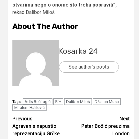
stvarima nego o onome što treba popraviti”,
rekao Dalibor Miloš.
About The Author
Kosarka 24
See author's posts
Adis Bećiragić
BiH
Dalibor Miloš
Džanan Musa
Tags:
Miralem Halilović
Continue
Previous
Next
Agravanis napustio
Petar Božić preuzima
Reading
reprezentaciju Grčke
London