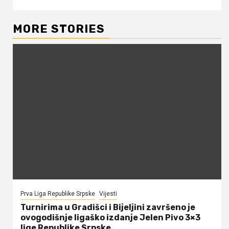
MORE STORIES
Prva Liga Republike Srpske
Vijesti
Turnirima u Gradišci i Bijeljini završeno je
ovogodišnje ligaško izdanje Jelen Pivo 3×3
lige Republike Srpske