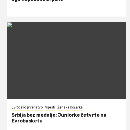
Evropsko prvenstvo
Vijesti
Ženska košarka
Srbija bez medalje: Juniorke četvrte na
Evrobasketu