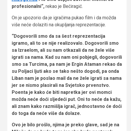
profesionalni“,
rekao je Bećiragić.
On je upozorio da je igračima pukao film i da možda
više neće dolaziti na okupljanja reprezentacije.
“Dogovorili smo da sa šest reprezentacija
igramo, ali to se nije realizovalo. Dogovorili smo
sa Izraelom, ali su nam otkazali da ne žele više
igrati sa nama. Kad su nam oni pobjegli, dogovorili
smo sa Turcima, pa nam je Ergin Ataman rekao da
su Poljaci ljuti ako se tako nešto dogodi, pa onda
Liban nam je poslao mail da ne žele igrati sa nama
jer se nismo plasirali na Svjetsko prvenstvo.
Poenta je kako će biti napretka jer ovi momci
možda neće doći sljedeći put. Oni to neće da kažu,
ali znam kako razmišlja igrač, jednostavno će doći
do toga da neće više da dolaze.
Ovo je bilo prošlo, njima je preko glave, sad je na