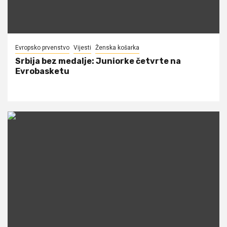
Evropsko prvenstvo
Vijesti
Ženska košarka
Srbija bez medalje: Juniorke četvrte na
Evrobasketu