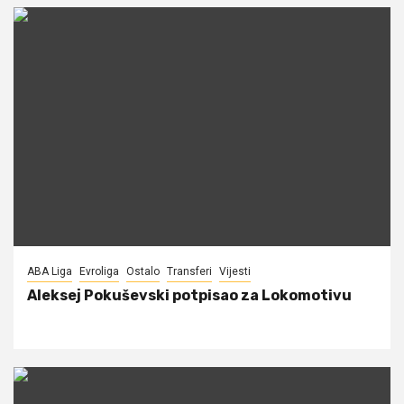
ABA Liga
Evroliga
Ostalo
Transferi
Vijesti
Aleksej Pokuševski potpisao za Lokomotivu