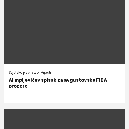
Svjetsko prvenstvo
Vijesti
Alimpijevićev spisak za avgustovske FIBA
prozore