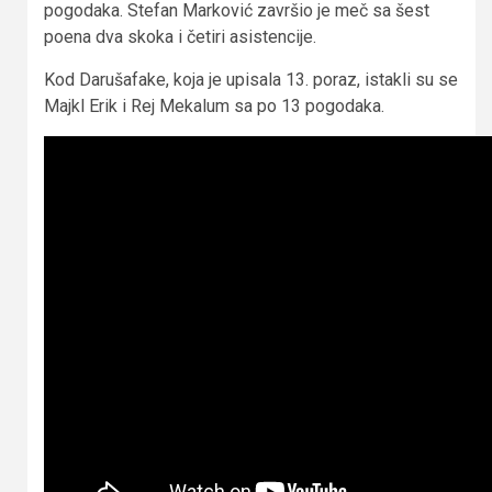
pogodaka. Stefan Marković završio je meč sa šest
poena dva skoka i četiri asistencije.
Kod Darušafake, koja je upisala 13. poraz, istakli su se
Majkl Erik i Rej Mekalum sa po 13 pogodaka.