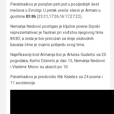
Panatinaikos je poražen peti put u posljednjih šest
mečeva u Evroligi. U petak uveče slavio je Armani u
gostima
83:86
(23:21,17:26,16:17,27:22).
Nemanja Nedović postigao je ključne poene
.
Srpski
reprezentativac je fauliran pri vođstvu njegovog tima
84:83, a onda je bio precizan sa linije slobodnih
bacanja čime je ovjerio pobjedu svog tima.
Najefikasniji kod Armanija bio je Arturas Gudaitis sa 20
pogodaka, Kurtis Džerels je dao 15, Nemanja Nedović
i Vladimir Micov su ubacili po 10.
Panatinaikos je predvodio Nik Kalates sa 24 poena i
11 asistencija.