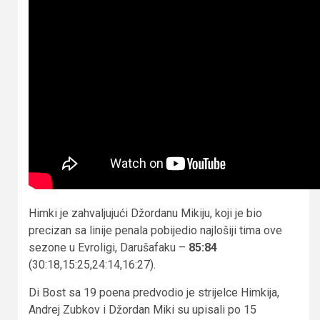
Himki je zahvaljujući Džordanu Mikiju, koji je bio
precizan sa linije penala pobijedio najlošiji tima ove
sezone u Evroligi, Darušafaku –
85:84
(30:18,15:25,24:14,16:27).
Di Bost sa 19 poena predvodio je strijelce Himkija,
Andrej Zubkov i Džordan Miki su upisali po 15