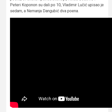
Peteri Koponon su dali po 10, Vladimir Lučić upisao je
sedam, a Nemanja Dangubić dva poena.