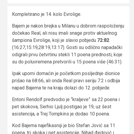
Kompletirano je 14. kolo Evrolige.
Bajern je nakon brejka u Milanu u dobrom raspoloženju
dočekao Real, ali nisu imali snage protiv aktuelnog
šampiona Evrolige, koji je slavio pobjedu
72:82
(16:27,15:19,28:19,13:17). Gosti su odlično napadački
odigrali prvu četvrtinu stekli 11 poena prednosti, koje
su do poluvremena pretvorili u 15 poena više (46:31).
Ipak uporni domaćin je početkom posljednje dionice
prišao na 68:66, ali onda Real pravi seriju 7:2 i odbija
napad Bajerna te na kraju dolazi do 12. pobjede.
Entoni Rendolf predvodio je “kraljeve” sa 22 poena i
pet skokova, Serhio Ljulj postigao je 19, uz šest
asistencija, a Trej Tompkins je dodao 10 poena.
Kod Bajerna najefikasniji je bio Stefan Jović sa 11
poena, tri skoka i pet asistencije, Nihad đedović i