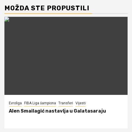
MOŽDA STE PROPUSTILI
Evroliga
FIBA Liga šampiona
Transferi
Vijesti
Alen Smailagić nastavlja u Galatasaraju