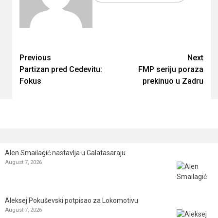
Continue
Previous
Next
Partizan pred Cedevitu:
FMP seriju poraza
Reading
Fokus
prekinuo u Zadru
Alen Smailagić nastavlja u Galatasaraju
August 7, 2026
Aleksej Pokuševski potpisao za Lokomotivu
August 7, 2026