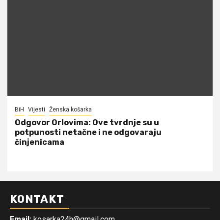
BiH
Vijesti
Ženska košarka
Odgovor Orlovima: ​Ove tvrdnje su u
potpunosti netačne i ne odgovaraju
činjenicama
KONTAKT
Email:
kosarka24h@gmail.com