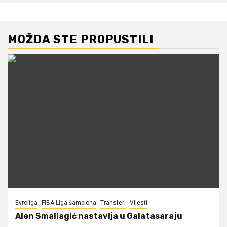
MOŽDA STE PROPUSTILI
Evroliga
FIBA Liga šampiona
Transferi
Vijesti
Alen Smailagić nastavlja u Galatasaraju