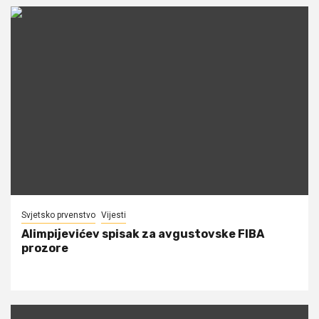
Svjetsko prvenstvo
Vijesti
Alimpijevićev spisak za avgustovske FIBA
prozore