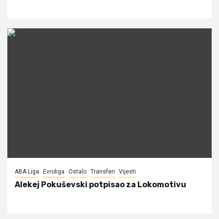
ABA Liga
Evroliga
Ostalo
Transferi
Vijesti
Alekej Pokuševski potpisao za Lokomotivu