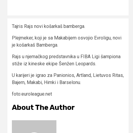
Tajris Rajs novi košarkaš bamberga.
Plejmeker, koji je sa Makabijem osvojio Evroligu, novi
je košarkaš Bamberga.
Rajs u njemačkog predstavnika u FIBA Ligi šampiona
stiže iz kineske ekipe Šenžen Leopards.
U karijeri je igrao za Panionios, Artland, Lietuvos Ritas,
Bajern, Makabi, Himki i Barselonu.
foto:euroleague.net
About The Author