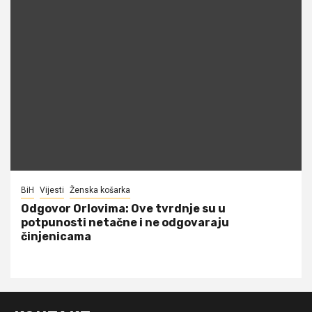
BiH
Vijesti
Ženska košarka
Odgovor Orlovima: ​Ove tvrdnje su u
potpunosti netačne i ne odgovaraju
činjenicama