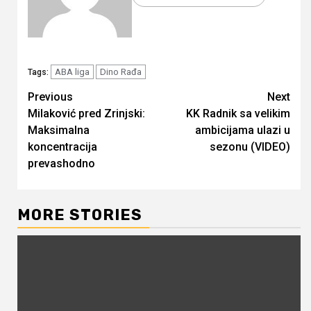
ABA liga
Dino Rađa
Tags:
Continue
Previous
Next
Milaković pred Zrinjski:
KK Radnik sa velikim
Reading
Maksimalna
ambicijama ulazi u
koncentracija
sezonu (VIDEO)
prevashodno
MORE STORIES