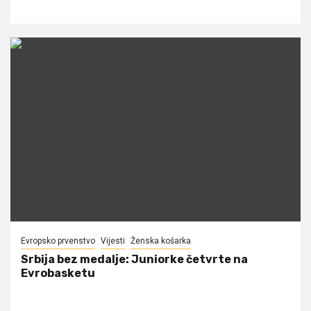
Evropsko prvenstvo
Vijesti
Ženska košarka
Srbija bez medalje: Juniorke četvrte na
Evrobasketu