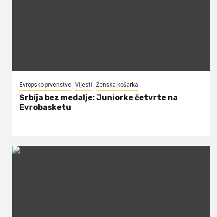
Evropsko prvenstvo
Vijesti
Ženska košarka
Srbija bez medalje: Juniorke četvrte na
Evrobasketu