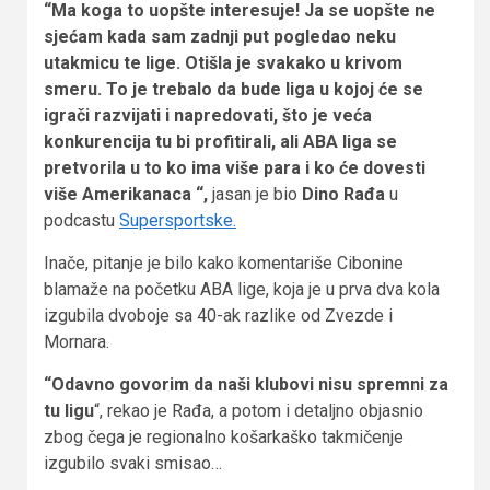
“Ma koga to uopšte interesuje! Ja se uopšte ne
sjećam kada sam zadnji put pogledao neku
utakmicu te lige.
Otišla je svakako u krivom
smeru. To je trebalo da bude liga u kojoj će se
igrači razvijati i napredovati, što je veća
konkurencija tu bi profitirali, ali ABA liga se
pretvorila u to ko ima više para i ko će dovesti
više Amerikanaca
“,
jasan je bio
Dino Rađa
u
podcastu
Supersportske.
Inače, pitanje je bilo kako komentariše Cibonine
blamaže na početku ABA lige, koja je u prva dva kola
izgubila dvoboje sa 40-ak razlike od Zvezde i
Mornara.
“Odavno govorim da naši klubovi nisu spremni za
tu ligu
“, rekao je Rađa, a potom i detaljno objasnio
zbog čega je regionalno košarkaško takmičenje
izgubilo svaki smisao…