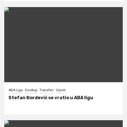
ABA Liga
Evrokup
Transferi
Vijesti
Stefan Đorđević se vratio u ABA ligu