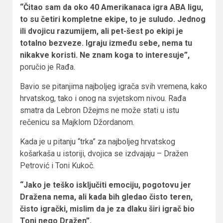
“Čitao sam da oko 40 Amerikanaca igra ABA ligu,
to su četiri kompletne ekipe, to je suludo. Jednog
ili dvojicu razumijem, ali pet-šest po ekipi je
totalno bezveze. Igraju između sebe, nema tu
nikakve koristi. Ne znam koga to interesuje”,
poručio je Rađa.
Bavio se pitanjima najboljeg igrača svih vremena, kako
hrvatskog, tako i onog na svjetskom nivou. Rađa
smatra da Lebron Džejms ne može stati u istu
rečenicu sa Majklom Džordanom.
Kada je u pitanju “trka” za najboljeg hrvatskog
košarkaša u istoriji, dvojica se izdvajaju – Dražen
Petrović i Toni Kukoč.
“Jako je teško isključiti emociju, pogotovu jer
Dražena nema, ali kada bih gledao čisto teren,
čisto igrački, mislim da je za dlaku širi igrač bio
Toni nego Dražen”.