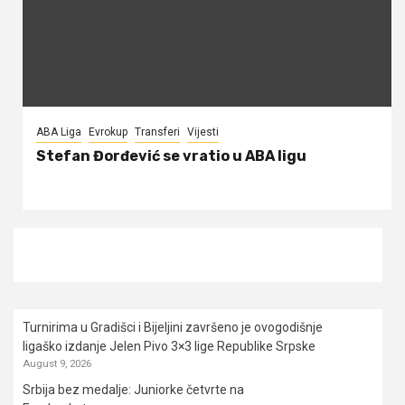
ABA Liga
Evrokup
Transferi
Vijesti
Stefan Đorđević se vratio u ABA ligu
Turnirima u Gradišci i Bijeljini završeno je ovogodišnje
ligaško izdanje Jelen Pivo 3×3 lige Republike Srpske
August 9, 2026
Srbija bez medalje: Juniorke četvrte na