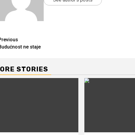
Continue
Previous
Budućnost ne staje
Reading
ORE STORIES