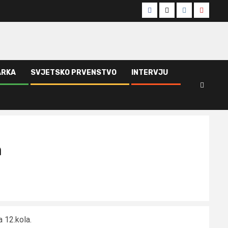
Facebook
Twitter
Instagram
Youtub
ARKA
SVJETSKO PRVENSTVO
INTERVJU
a
 12.kola.