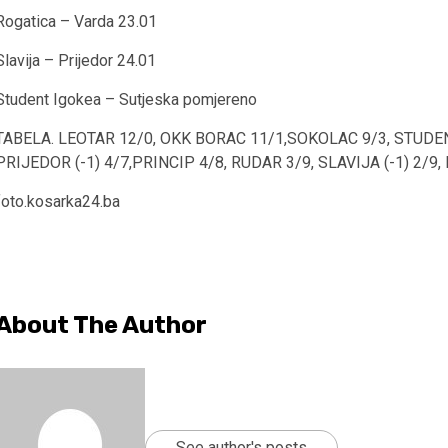
Rogatica – Varda 23.01
Slavija – Prijedor 24.01
Student Igokea – Sutjeska pomjereno
TABELA. LEOTAR 12/0, OKK BORAC 11/1,SOKOLAC 9/3, STUDENT 
PRIJEDOR (-1) 4/7,PRINCIP 4/8, RUDAR 3/9, SLAVIJA (-1) 2/9,
foto.kosarka24.ba
About The Author
See author's posts