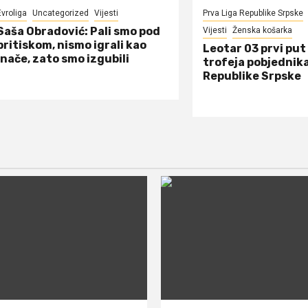
Evroliga
Uncategorized
Vijesti
Prva Liga Republike Srpske
Saša Obradović: Pali smo pod
Vijesti
Ženska košarka
pritiskom, nismo igrali kao
Leotar 03 prvi put 
inače, zato smo izgubili
trofeja pobjednik
Republike Srpske