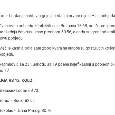
Lider Leotar je nastavio gdje je i stao u prvom dijelu – sa pobjed
Dvanaestu pobjedu zabilježili su u Bratuncu 73:68, odličnom igrom
posljednju četvrtinu imao prednost 60:56, a onda su gosti odigrali f
novu pobjedu.
Meč je kasnio pola sata zbog kvara na autobusu gostujućih košarkaš
pobjedu.
Radmilović sa 23 i Šakotić sa 19 poena najefikasniji u pobjedničk
po 17.
LIGA RS 12. KOLO:
Bratunac-Leotar 68:73
Borac – Rudar 82:62
Sokolac – Drina Princip 80:78