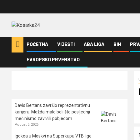
Skip
to
content
POČETNA
VIJESTI
ABA LIGA
BIH
PRV
EVROPSKO PRVENSTVO
Home
Uncategorized
Leotar nastavio s pobjedama
Davis Bertans završio reprezentativnu
karijeru: Možda malo boli što posljednji
meč nismo završili pobjedom
August 5, 2026
Igokea u Moskvi na Superkupu VTB lige