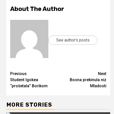
About The Author
See author's posts
Continue
Previous
Next
Student Igokea
Bosna prekinula niz
Reading
“prošetala” Borikom
Mladosti
MORE STORIES