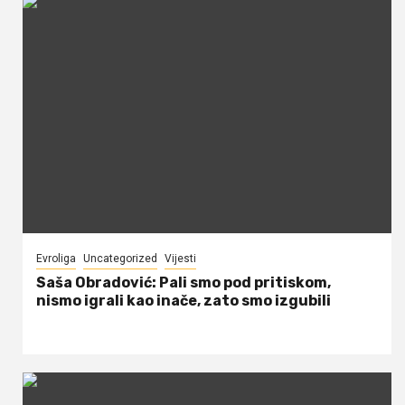
Evroliga
Uncategorized
Vijesti
Saša Obradović: Pali smo pod pritiskom,
nismo igrali kao inače, zato smo izgubili