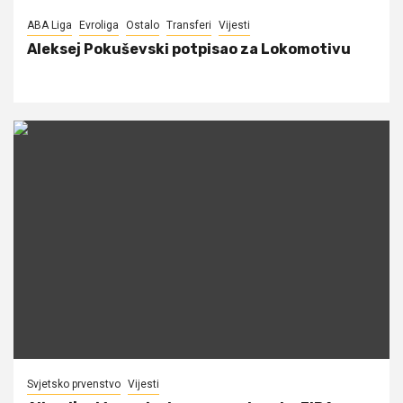
ABA Liga
Evroliga
Ostalo
Transferi
Vijesti
Aleksej Pokuševski potpisao za Lokomotivu
Svjetsko prvenstvo
Vijesti