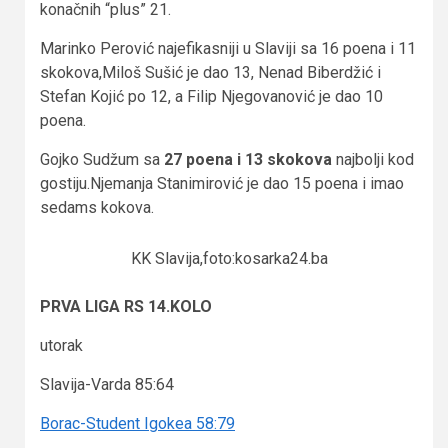
konačnih “plus” 21.
Marinko Perović najefikasniji u Slaviji sa 16 poena i 11
skokova,Miloš Sušić je dao 13, Nenad Biberdžić i
Stefan Kojić po 12, a Filip Njegovanović je dao 10
poena.
Gojko Sudžum sa
27 poena i 13 skokova
najbolji kod
gostiju.Njemanja Stanimirović je dao 15 poena i imao
sedams kokova.
KK Slavija,foto:kosarka24.ba
PRVA LIGA RS 14.KOLO
utorak
Slavija-Varda 85:64
Borac-Student Igokea 58:79