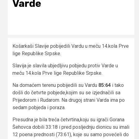
Varde
Košarkaši Slavije pobijedili Vardu u meču 14.kola Prve
lige Republike Srpske.
Slavija je slavila ubjedljivu pobjedu protiv Varde u
meču 14.kola Prve lige Republike Srpske.
Na domaćem terenu pobijedili su Vardu
85:64
i tako
došli do četvrte pobjede,kojim su se izjednačili sa
Prijedorom i Rudarom. Na drugoj strani Varda ima po
sedam pobjeda i poraza.
Presudna je bila treća četvrtina,koju su igrači Gorana
Šehovca dobili 33:18 i pred posljednju dionicu su imali
12 poena prednosti (73:61), koje su samo povećeli do