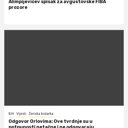
Alimpijevićev spisak za avgustovske FIBA
prozore
BiH
Vijesti
Ženska košarka
Odgovor Orlovima: ​Ove tvrdnje su u
potpunosti netačne i ne odgovaraju