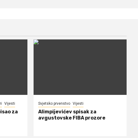
ri
Vijesti
Svjetsko prvenstvo
Vijesti
isao za
Alimpijevićev spisak za
avgustovske FIBA prozore