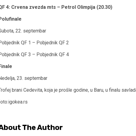
QF 4: Crvena zvezda mts – Petrol Olimpija (20.30)
Polufinale
Subota, 22. septembar
Pobjednik QF 1 – Pobjednik QF 2
Pobjednik QF 3 – Pobjednik QF 4
Finale
Nedelja, 23. septembar
Trofej brani Cedevita, koja je prošle godine, u Baru, u finalu savla
foto:igokea.rs
About The Author