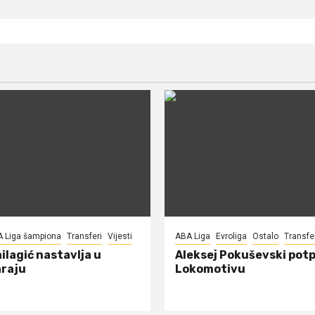
A Liga šampiona
Transferi
Vijesti
ABA Liga
Evroliga
Ostalo
Transfe
ilagić nastavlja u
Aleksej Pokuševski potp
raju
Lokomotivu