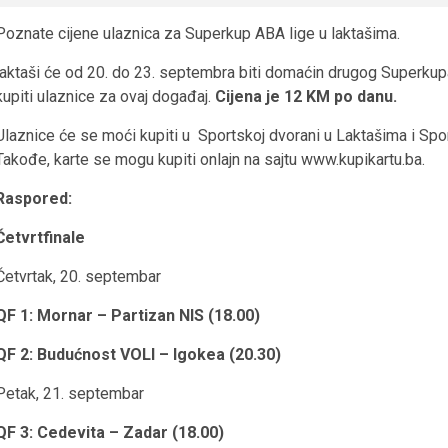
Poznate cijene ulaznica za Superkup ABA lige u laktašima.
laktaši će od 20. do 23. septembra biti domaćin drugog Superkupa
kupiti ulaznice za ovaj događaj.
Cijena je 12 KM po danu.
Ulaznice će se moći kupiti u Sportskoj dvorani u Laktašima i Sp
Takođe, karte se mogu kupiti onlajn na sajtu www.kupikartu.ba.
Raspored:
Četvrtfinale
Četvrtak, 20. septembar
QF 1: Mornar – Partizan NIS (18.00)
QF 2: Budućnost VOLI – Igokea (20.30)
Petak, 21. septembar
QF 3: Cedevita – Zadar (18.00)