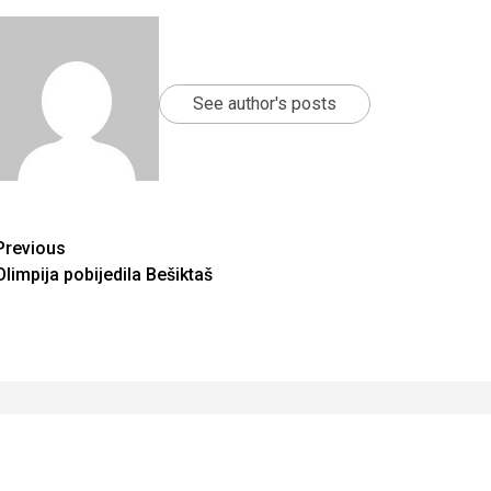
See author's posts
Continue
Previous
Olimpija pobijedila Bešiktaš
Reading