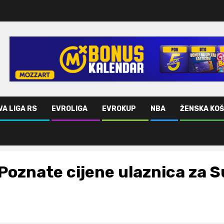
VA LIGA RS
EVROLIGA
EVROKUP
NBA
ŽENSKA KO
Poznate cijene ulaznica za 