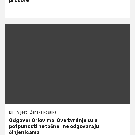
prozore
BiH
Vijesti
Ženska košarka
Odgovor Orlovima: ​Ove tvrdnje su u
potpunosti netačne i ne odgovaraju
činjenicama