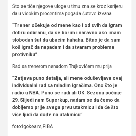
Što se tiče njegove uloge u timu zna se kroz karijeru
da u visokim procentima pogađa šuteve izvana.
“Trener očekuje od mene kao i od svih da igram
dobru odbranu, da se borim i naravno ako imam
slobodan šut da ubacim hahaha. Bitno je da sam
koš igrač da napadam i da stvaram probleme
protivniku”.
Rad sa trenerom nenadom Trajkovićem mu prija.
“Zatjeva puno detalja, ali mene oduševljava ovaj
individualni rad sa mlađim igračima. Ono što je
radio u NBA. Puno se radi ali OK. Sezona počinje
29. Slijedi nam Superkup, nadam se da ćemo da
dobijemo prije svega prvu utakmicu i da će što
više ljudi da dođe na utakmicu”.
foto:Igokea.rs,FIBA