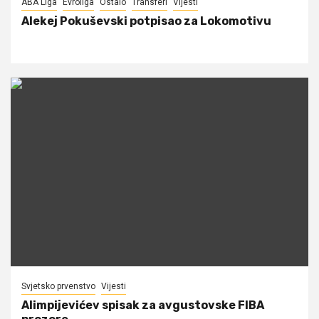
ABA Liga
Evroliga
Ostalo
Transferi
Vijesti
Alekej Pokuševski potpisao za Lokomotivu
Svjetsko prvenstvo
Vijesti
Alimpijevićev spisak za avgustovske FIBA