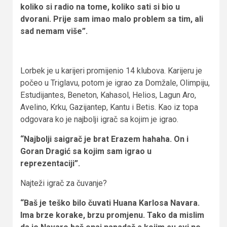
koliko si radio na tome, koliko sati si bio u
dvorani. Prije sam imao malo problem sa tim, ali
sad nemam više”.
Lorbek je u karijeri promijenio 14 klubova. Karijeru je
počeo u Triglavu, potom je igrao za Domžale, Olimpiju,
Estudijantes, Beneton, Kahasol, Helios, Lagun Aro,
Avelino, Krku, Gazijantep, Kantu i Betis. Kao iz topa
odgovara ko je najbolji igrač sa kojim je igrao.
“Najbolji saigrač je brat Erazem hahaha. On i
Goran Dragić sa kojim sam igrao u
reprezentaciji”.
Najteži igrač za čuvanje?
“Baš je teško bilo čuvati Huana Karlosa Navara.
Ima brze korake, brzu promjenu. Tako da mislim