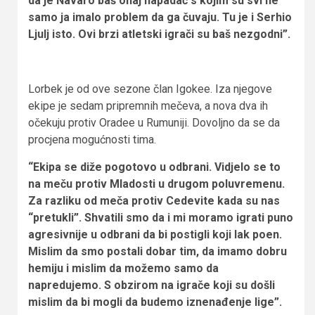
da je Navaro baš onaj napadač s kojim su svi ne
samo ja imalo problem da ga čuvaju. Tu je i Serhio
Ljulj isto. Ovi brzi atletski igrači su baš nezgodni”.
Lorbek je od ove sezone član Igokee. Iza njegove
ekipe je sedam pripremnih mečeva, a nova dva ih
očekuju protiv Oradee u Rumuniji. Dovoljno da se da
procjena mogućnosti tima.
“Ekipa se diže pogotovo u odbrani. Vidjelo se to
na meču protiv Mladosti u drugom poluvremenu.
Za razliku od meča protiv Cedevite kada su nas
“pretukli”. Shvatili smo da i mi moramo igrati puno
agresivnije u odbrani da bi postigli koji lak poen.
Mislim da smo postali dobar tim, da imamo dobru
hemiju i mislim da možemo samo da
napredujemo. S obzirom na igrače koji su došli
mislim da bi mogli da budemo iznenađenje lige”.