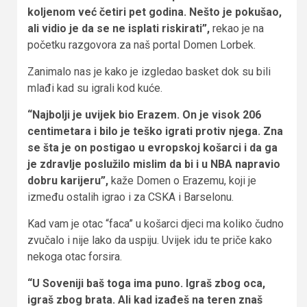
koljenom već četiri pet godina. Nešto je pokušao,
ali vidio je da se ne isplati riskirati”,
rekao je na
početku razgovora za naš portal Domen Lorbek.
Zanimalo nas je kako je izgledao basket dok su bili
mlađi kad su igrali kod kuće.
“Najbolji je uvijek bio Erazem. On je visok 206
centimetara i bilo je teško igrati protiv njega. Zna
se šta je on postigao u evropskoj košarci i da ga
je zdravlje poslužilo mislim da bi i u NBA napravio
dobru karijeru”,
kaže Domen o Erazemu, koji je
između ostalih igrao i za CSKA i Barselonu.
Kad vam je otac “faca” u košarci djeci ma koliko čudno
zvučalo i nije lako da uspiju. Uvijek idu te priče kako
nekoga otac forsira.
“U Soveniji baš toga ima puno. Igraš zbog oca,
igraš zbog brata. Ali kad izađeš na teren znaš