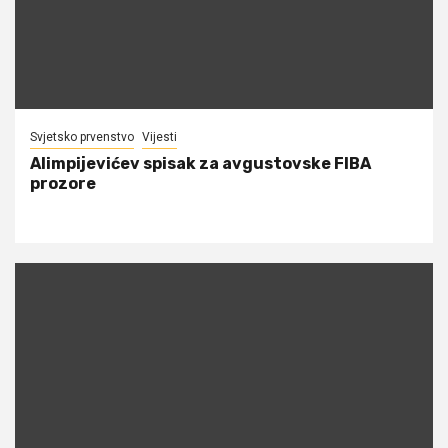
Svjetsko prvenstvo
Vijesti
Alimpijevićev spisak za avgustovske FIBA
prozore