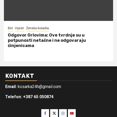
BiH
Vijesti
Ženska košarka
Odgovor Orlovima: ​Ove tvrdnje su u
potpunosti netačne i ne odgovaraju
činjenicama
KONTAKT
Email:
kosarka24h@gmail.com
Telefon: +387 65 050874
Facebook
Twitter
Instagram
Youtube