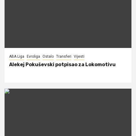
ABA Liga
Evroliga
Ostalo
Transferi
Vijesti
Alekej Pokuševski potpisao za Lokomotivu