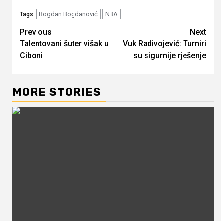
Bogdan Bogdanović
NBA
Tags:
Continue
Previous
Next
Talentovani šuter višak u
Vuk Radivojević: Turniri
Reading
Ciboni
su sigurnije rješenje
MORE STORIES