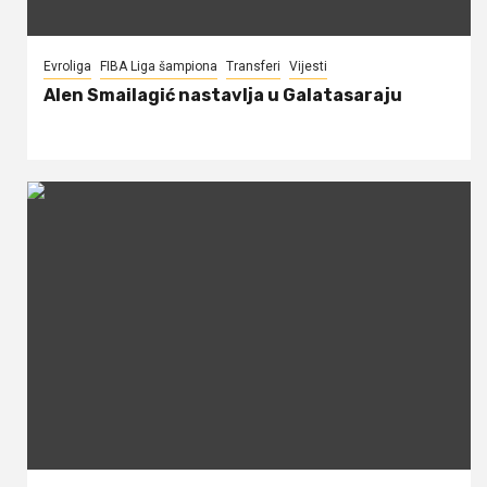
Evroliga
FIBA Liga šampiona
Transferi
Vijesti
Alen Smailagić nastavlja u Galatasaraju