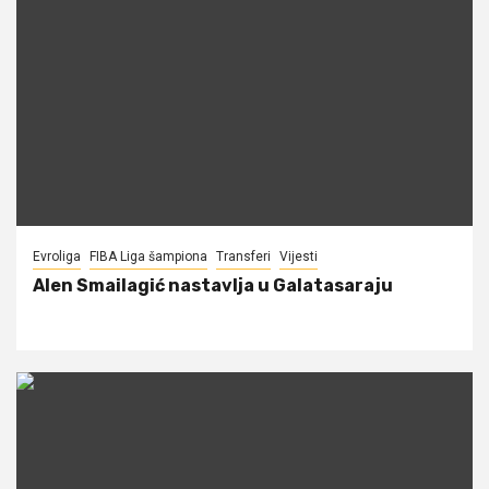
Evroliga
FIBA Liga šampiona
Transferi
Vijesti
Alen Smailagić nastavlja u Galatasaraju