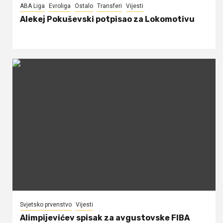
ABA Liga
Evroliga
Ostalo
Transferi
Vijesti
Alekej Pokuševski potpisao za Lokomotivu
Svjetsko prvenstvo
Vijesti
Alimpijevićev spisak za avgustovske FIBA