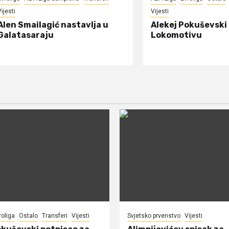
ijesti
Vijesti
Alen Smailagić nastavlja u
Alekej Pokuševski
Galatasaraju
Lokomotivu
roliga
Ostalo
Transferi
Vijesti
Svjetsko prvenstvo
Vijesti