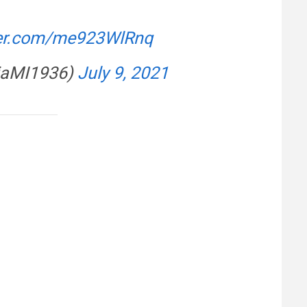
tter.com/me923WlRnq
iaMI1936)
July 9, 2021