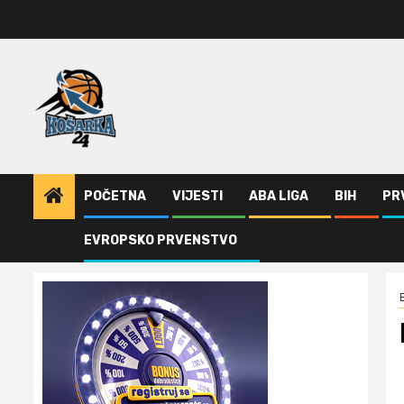
Skip
to
content
POČETNA
VIJESTI
ABA LIGA
BIH
PR
EVROPSKO PRVENSTVO
Home
Evroliga
Povratak Melija