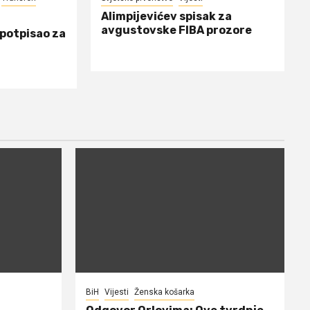
Alimpijevićev spisak za
avgustovske FIBA prozore
 potpisao za
BiH
Vijesti
Ženska košarka