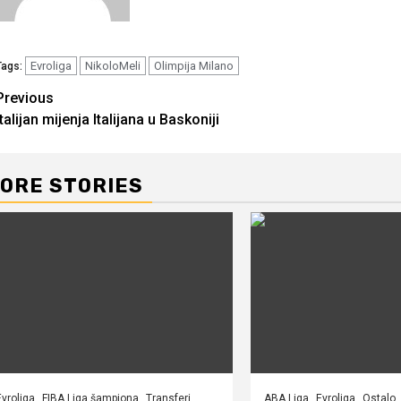
Evroliga
NikoloMeli
Olimpija Milano
Tags:
Continue
Previous
Italijan mijenja Italijana u Baskoniji
Reading
ORE STORIES
Evroliga
FIBA Liga šampiona
Transferi
ABA Liga
Evroliga
Ostalo