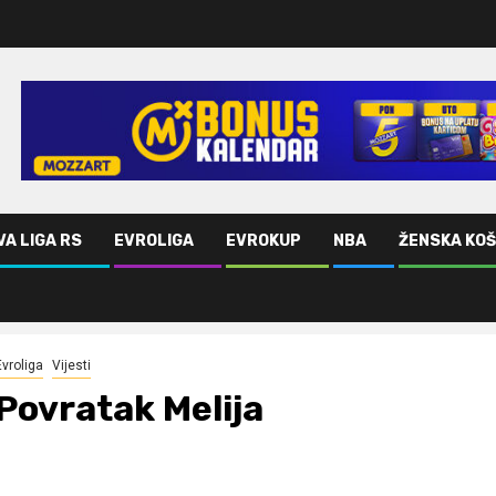
VA LIGA RS
EVROLIGA
EVROKUP
NBA
ŽENSKA KO
Evroliga
Vijesti
Povratak Melija