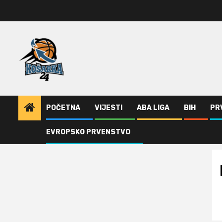
Skip
to
content
POČETNA
VIJESTI
ABA LIGA
BIH
PR
EVROPSKO PRVENSTVO
Home
Poraz Partizana u Valensiji