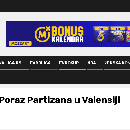
VA LIGA RS
EVROLIGA
EVROKUP
NBA
ŽENSKA KO
Poraz Partizana u Valensiji