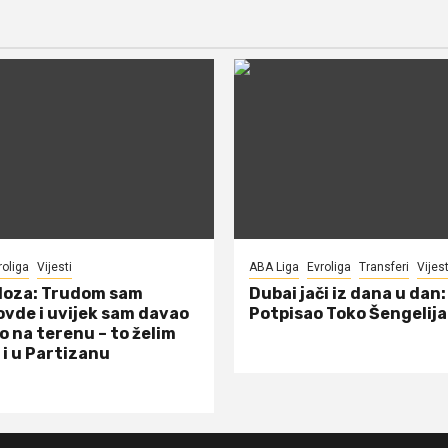
roliga
Vijesti
ABA Liga
Evroliga
Transferi
Vijest
doza: Trudom sam
Dubai jači iz dana u dan:
ovde i uvijek sam davao
Potpisao Toko Šengelija
o na terenu – to želim
 i u Partizanu