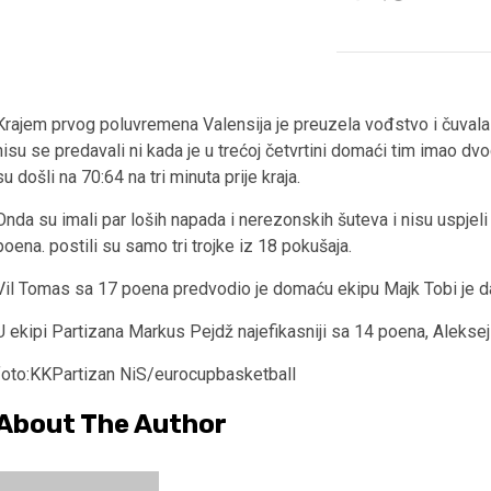
Krajem prvog poluvremena Valensija je preuzela vođstvo i čuvala g
nisu se predavali ni kada je u trećoj četvrtini domaći tim imao dvoc
su došli na 70:64 na tri minuta prije kraja.
Onda su imali par loših napada i nerezonskih šuteva i nisu uspjeli
poena. postili su samo tri trojke iz 18 pokušaja.
Vil Tomas sa 17 poena predvodio je domaću ekipu Majk Tobi je d
U ekipi Partizana Markus Pejdž najefikasniji sa 14 poena, Aleksej 
foto:KKPartizan NiS/eurocupbasketball
About The Author