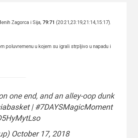
đenih Zagorca i Sija,
79:71
(20:21,23:19,21:14,15:17).
om poluvremenu u kojem su igrali strpljivo u napadu i
on one end, and an alley-oop dunk
iabasket
|
#7DAYSMagicMoment
/D5HyMytLso
up)
October 17, 2018