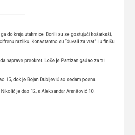
a do kraja utakmice. Borili su se gostujući košarkaši,
ifrenu razliku. Konastantno su “duvali za vrat” i u finišu
 da naprave preokret. Loše je Partizan gađao za tri
ao 15, dok je Bojan Dubljević ao sedam poena.
Nikolić je dao 12, a Aleksandar Aranitović 10.