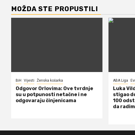
MOŽDA STE PROPUSTILI
BiH
Vijesti
Ženska košarka
ABA Liga
Ev
Odgovor Orlovima: ​Ove tvrdnje
Luka Vil
su u potpunosti netačne i ne
stigao d
odgovaraju činjenicama
100 odst
da radim