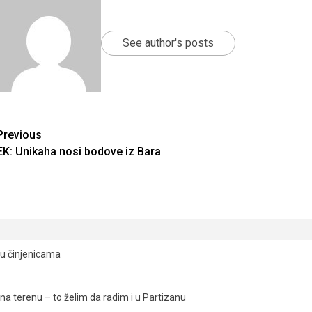
See author's posts
Continue
Previous
EK: Unikaha nosi bodove iz Bara
Reading
ju činjenicama
a terenu – to želim da radim i u Partizanu