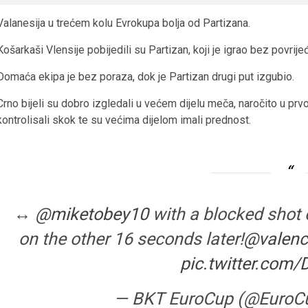
Valanesija u trećem kolu Evrokupa bolja od Partizana.
Košarkaši Vlensije pobijedili su Partizan, koji je igrao bez povrije
Domaća ekipa je bez poraza, dok je Partizan drugi put izgubio.
Crno bijeli su dobro izgledali u većem dijelu meča, naročito u prv
kontrolisali skok te su većima dijelom imali prednost.
↔
@miketobey10
with a blocked shot 
on the other 16 seconds later!
@valenc
pic.twitter.com
— BKT EuroCup (@EuroC